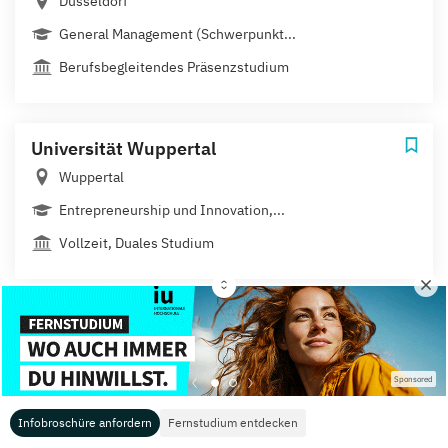
Düsseldorf
General Management (Schwerpunkt...
Berufsbegleitendes Präsenzstudium
Universität Wuppertal
Wuppertal
Entrepreneurship und Innovation,...
Vollzeit, Duales Studium
Für Studierende
Für Hochschulen
Sponsored
Infobroschüre anfordern
Fernstudium entdecken
Übersicht Studienportale
Mediadaten