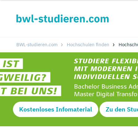
BWL-studieren.com
Hochschulen finden
Hochsch
Kostenloses Infomaterial
Zu den Stu