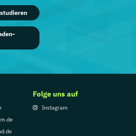
studieren
aden-
Folge uns auf
e
Instagram
um.de
nd.de