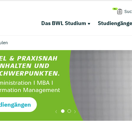
Suc
Das BWL Studium
Studiengäng
ulen
diengängen