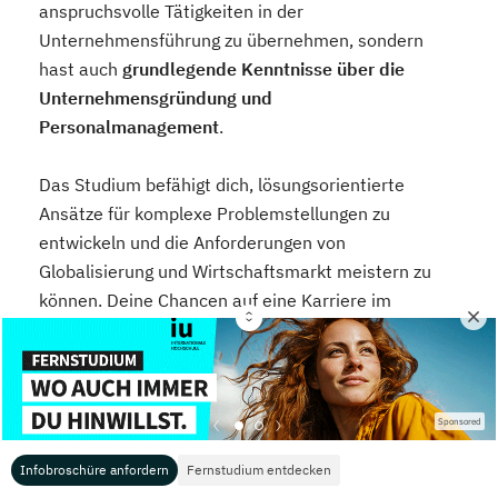
anspruchsvolle Tätigkeiten in der
Unternehmensführung zu übernehmen, sondern
hast auch
grundlegende Kenntnisse über die
Unternehmensgründung und
Personalmanagement
.
Das Studium befähigt dich, lösungsorientierte
Ansätze für komplexe Problemstellungen zu
entwickeln und die Anforderungen von
Globalisierung und Wirtschaftsmarkt meistern zu
können. Deine Chancen auf eine Karriere im
Mittelstand sind sehr gut, denn das Studium
qualifiziert dich zum gefragten Experten auf diesem
Gebiet.
Die Berufswelt in vielseitig und du bist
universell einsetzbar.
Sponsored
Infobroschüre anfordern
Fernstudium entdecken
Mögliche Arbeitsfelder und Einsatzgebiete sind: