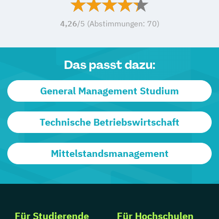
4,26
/5 (Abstimmungen:
70
)
Das passt dazu:
General Management Studium
Technische Betriebswirtschaft
Mittelstandsmanagement
Für Studierende
Für Hochschulen