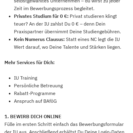
selbstgewähltes Unternehmen – du wirst zu jeder
Zeit im Bewerbungsprozess begleitet.
Privates Studium für 0 €:
Privat studieren klingt
teuer? An der IU zahlst Du 0 € – denn Dein
Praxispartner übernimmt Deine Studiengebühren.
Kein Numerus Clausus:
Statt eines NC legt die IU
Wert darauf, wo Deine Talente und Stärken liegen.
Mehr Services für Dich:
IU Training
Persönliche Betreuung
Rabatt-Programme
Anspruch auf BAföG
1. BEWIRB DICH ONLINE
Fülle im ersten Schritt einfach das Bewerbungsformular
der IU aus. Anschließend erhältst Du Deine Login-Daten