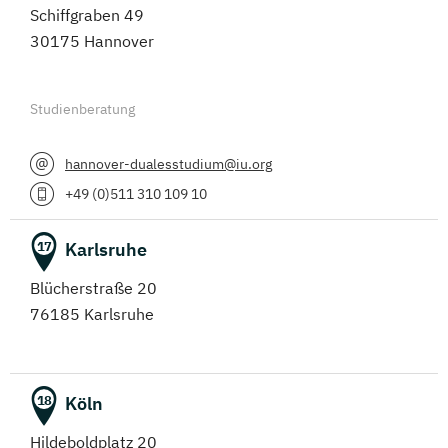
Schiffgraben 49
30175 Hannover
Studienberatung
hannover-dualesstudium@iu.org
+49 (0)511 310 109 10
Karlsruhe
17
Blücherstraße 20
76185 Karlsruhe
Köln
18
Hildeboldplatz 20