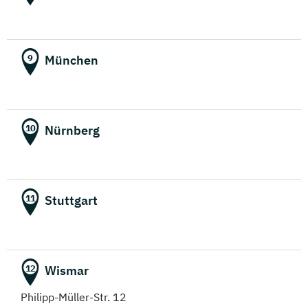
München
9
Nürnberg
10
Stuttgart
11
Wismar
12
Philipp-Müller-Str. 12