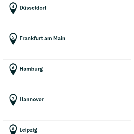
Düsseldorf
4
Frankfurt am Main
5
Hamburg
6
Hannover
7
Leipzig
8