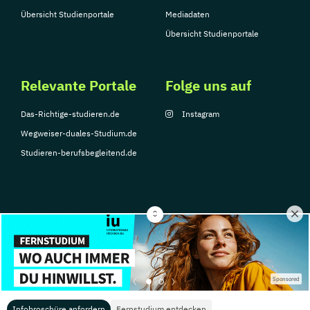
Übersicht Studienportale
Mediadaten
Übersicht Studienportale
Relevante Portale
Folge uns auf
Das-Richtige-studieren.de
Instagram
Wegweiser-duales-Studium.de
Studieren-berufsbegleitend.de
© Copyright 2026, TarGroup Media GmbH
Impressum
Datenschutzerklärung
Nutzungsbedingungen
Barrierefreihe
Sponsored
Infobroschüre anfordern
Fernstudium entdecken