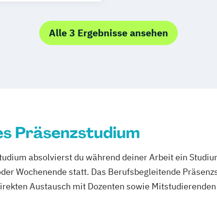
Dual)
enmanagement
irtschaft
Alle 3 Ergebnisse ansehen
ng
eation
es Präsenzstudium
udium absolvierst du während deiner Arbeit ein Studi
er Wochenende statt. Das Berufsbegleitende Präsenzstu
direkten Austausch mit Dozenten sowie Mitstudierenden 