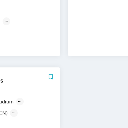
e
es
tudium
(EN)