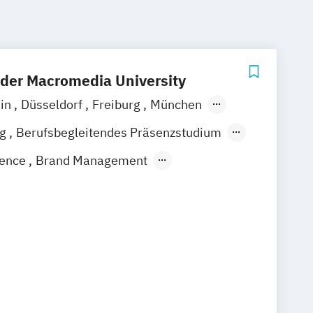
 der Macromedia University
ain
Düsseldorf
Freiburg
München
n
Hamburg
Hannover
Köln
Leipzig
ng
Berufsbegleitendes Präsenzstudium
igence
Brand Management
gement
Eventmanagement
ement
Marketingmanagement
ommunikationsmanagement
ent
Sportmanagement