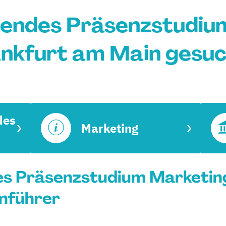
tendes Präsenzstudium
nkfurt am Main gesu
des
Marketing
es Präsenzstudium Marketing
enführer