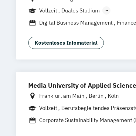
Vollzeit
Duales Studium
Berufsbegleitendes Präsenzstudium
Digital Business Management
Financ
Finance and Management
Global Marketing Management
Kostenloses Infomaterial
International Business Management
International Management
International Marketing Management
Media University of Applied Scienc
Frankfurt am Main
Berlin
Köln
Vollzeit
Berufsbegleitendes Präsenzs
Duales Studium
Fernstudium
Corporate Sustainability Management 
Digitales Marketing und E-Commerce