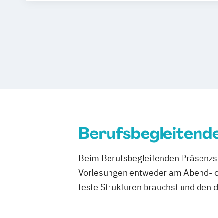
Digitales Marketing und E-Commerce (
Internationales Marketing und Medi
Management der Medien- und Kreativw
Public Relations und Digitales Marketi
Social Media Marketing und Content Cr
Berufsbegleitend
Beim Berufsbegleitenden Präsenzst
Vorlesungen entweder am Abend- od
feste Strukturen brauchst und den 