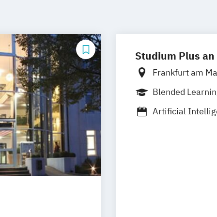
Studium Plus an
Frankfurt am M
Stuttgart
Berli
Blended Learni
Vollzeit
Artificial Intell
Business Mana
Fashion Manag
Medien- und K
Musikmanagem