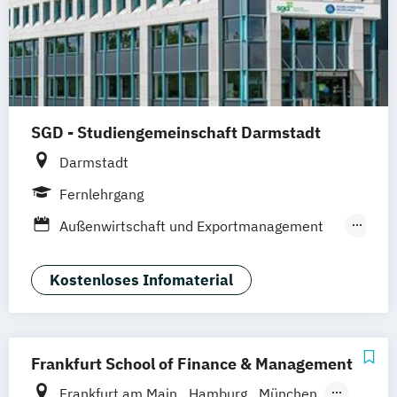
SGD - Studiengemeinschaft Darmstadt
Darmstadt
Fernlehrgang
Außenwirtschaft und Exportmanagement
(IHK)
Berater im Direktvertrieb
Kostenloses Infomaterial
Betriebliche/r Datenschutzbeauftragte/r
(IHK)
Betriebliche/r Datenschutzbeauftragte/r
Frankfurt School of Finance & Management
(SGD)
Frankfurt am Main
Hamburg
München