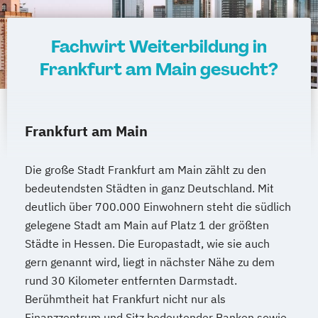
Qualitätsmanagement
Geprüfte/r Tourismusfachwirt/in (IHK)
Geprüfte/r Wirtschaftsfachwirt/in (IHK)
Fachwirt Weiterbildung in
Geprüfte/r Handelsfachwirt/in (IHK)
Frankfurt am Main gesucht?
Geschäftsführung für Kleinbetriebe
IT-Betriebswirt/in (SGD)
Kaufmännischer Grundkurs
Frankfurt am Main
Key-Account-Manager/in mit IHK-Zertifikat
Die große Stadt Frankfurt am Main zählt zu den
Logistikmanagement
Office Kompakt
bedeutendsten Städten in ganz Deutschland. Mit
Produktionsmanagement
deutlich über 700.000 Einwohnern steht die südlich
Projektmanagement mit Zertifikat
gelegene Stadt am Main auf Platz 1 der größten
Projektleiter/in IHK
Städte in Hessen. Die Europastadt, wie sie auch
Sales Manager/in (SGD)
gern genannt wird, liegt in nächster Nähe zu dem
rund 30 Kilometer entfernten Darmstadt.
Social Media Manager/in
Berühmtheit hat Frankfurt nicht nur als
Staatlich geprüfte/r Techniker/in (Bachelor
Finanzzentrum und Sitz bedeutender Banken sowie