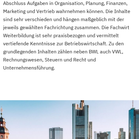
– Bachelor Professional in Logistiksysteme
Abschluss Aufgaben in Organisation, Planung, Finanzen,
(IHK)
Marketing und Vertrieb wahrnehmen können. Die Inhalte
Geprüfte/r Fachwirt/in im E-Commerce
sind sehr verschieden und hängen maßgeblich mit der
(IHK)
jeweils gewählten Fachrichtung zusammen. Die Fachwirt
Weiterbildung ist sehr praxisbezogen und vermittelt
Geprüfte/r Hotelbetriebswirt/in (SGD)
vertiefende Kenntnisse zur Betriebswirtschaft. Zu den
Geprüfte/r Immobilienfachwirt/in (IHK)
grundlegenden Inhalten zählen neben BWL auch VWL,
Geprüfte/r Industriefachwirt/in (IHK)
Rechnungswesen, Steuern und Recht und
Geprüfte/r Kaufmännische/r Fachwirt/in -
Unternehmensführung.
Bachelor Professional für Kaufmännisches
Management (HWO)
Geprüfte/r Managementassistent/in bSb
Geprüfte/r Nachhaltigkeitsmanager/in
(SGD)
Geprüfte/r Office-Manager/in
Geprüfte/r Online-Marketing-Manager/in
Geprüfte/r Qualitätsbeauftragte/r TÜV –