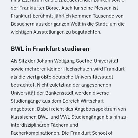
Professional in Technik) - Elektrotechnik
der Frankfurter Börse. Auch für seine Messen ist
Teamleitung (SGD)
Frankfurt berühmt: jährlich kommen Tausende von
Vertriebsingenieur/in - Technische/r
Besuchern aus der ganzen Welt in die Stadt, um die
Vertriebsmanager/in
wichtigen Ausstellungen zu begutachten.
Wirtschaftsmediation (IHK)
BWL in Frankfurt studieren
Als Sitz der Johann Wolfgang Goethe-Universität
sowie mehrerer kleiner Hochschulen wird Frankfurt
als die viertgrößte deutsche Universitätsstadt
betrachtet. Nicht zuletzt an der angesehenen
Universität der Bankenstadt werden diverse
Studiengänge aus dem Bereich Wirtschaft
angeboten. Dabei reicht das Angebotsspektrum von
klassischen BWL- und VWL-Studiengängen bis hin zu
interdisziplinären Fächern und
Fächerkombinationen. Die Frankfurt School of