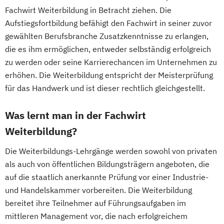
Projektorganisation (IHK)
Fachwirt Weiterbildung in Betracht ziehen. Die
Fachwirt/in für Vertrieb im Einzelhandel
Aufstiegsfortbildung befähigt den Fachwirt in seiner zuvor
(IHK)
gewählten Berufsbranche Zusatzkenntnisse zu erlangen,
Fachwirt/in im Gastgewerbe
die es ihm ermöglichen, entweder selbständig erfolgreich
Führungstraining (IHK) – 6-Stufen-
zu werden oder seine Karrierechancen im Unternehmen zu
Programm für Führungskräfte und
erhöhen. Die Weiterbildung entspricht der Meisterprüfung
Führungsnachwuchs
für das Handwerk und ist dieser rechtlich gleichgestellt.
Führungstraining Supervision mit IHK-
Was lernt man in der Fachwirt
Zertifikat
Gastronomiemanagement
Weiterbildung?
Gepr. Fachmann/-frau für kaufmännische
Die Weiterbildungs-Lehrgänge werden sowohl von privaten
Betriebsführung (HwO)
als auch von öffentlichen Bildungsträgern angeboten, die
Gepr. Qualitätsmanagement-Assistent/in
auf die staatlich anerkannte Prüfung vor einer Industrie-
(bSb)
und Handelskammer vorbereiten. Die Weiterbildung
Gepr. Wirtschaftsfachwirt/in
bereitet ihre Teilnehmer auf Führungsaufgaben im
Geprüfte/r Fachwirt/in für Logistiksysteme
mittleren Management vor, die nach erfolgreichem