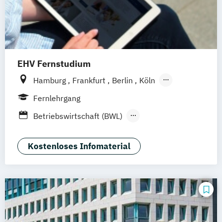
EHV Fernstudium
Hamburg
Frankfurt
Berlin
Köln
München
Fernlehrgang
Betriebswirtschaft (BWL)
Geprüfte/r Handelsfachwirt/in (IHK)
Geprüfte/r Wirtschaftsfachwirt/in (IHK)
Kostenloses Infomaterial