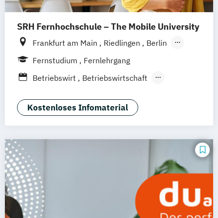
SRH Fernhochschule – The Mobile University
Frankfurt am Main
Riedlingen
Berlin
Dresden
Düsseldorf
Hamburg
Fernstudium
Fernlehrgang
Hannover
Köln
München
Stuttgart
Betriebswirt
Betriebswirtschaft
Ellwangen
Zell
Leipzig
Mannheim
Betriebswirtschaft und Digitalisierung
Wertheim
Wien
Hamm
Zürich
Fürth
Betriebswirtschaft und
Kostenloses Infomaterial
Gesundheitsmanagement
Betriebswirtschaft und Hotelmanagement
Betriebswirtschaft und Interkulturelle
Kommunikation
Betriebswirtschaft und
Personalmanagement
Betriebswirtschaft und Sportmanagement
Business Administration