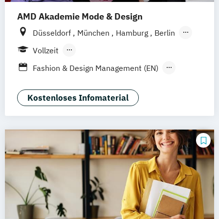
Wirtschaftsingenieurwesen (dual)
AMD Akademie Mode & Design
Wirtschaftspsychologie
Düsseldorf
München
Hamburg
Berlin
Wiesbaden
Online-Campus
Vollzeit
Berufsbegleitendes Präsenzstudium
Fashion & Design Management (EN)
Luxury Management (EN)
Marken- & Kommunikationsdesign
Kostenloses Infomaterial
Mode & Designmanagement
Sustainability in Creative Industries (EN)