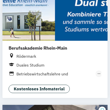
Berufsakademie Rhein-Main
Rödermark
Duales Studium
Betriebswirtschaftslehre und
Internationales Management
Open Campus mit großer
Kostenloses Infomaterial
Studienplatzbörse