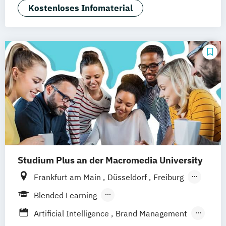
Technologie & Management
Kostenloses Infomaterial
Studium Plus an der Macromedia University
Frankfurt am Main
Düsseldorf
Freiburg
München
Stuttgart
Berlin
Hamburg
Blended Learning
Hannover
Köln
Leipzig
Berufsbegleitendes Präsenzstudium
Artificial Intelligence
Brand Management
Vollzeit