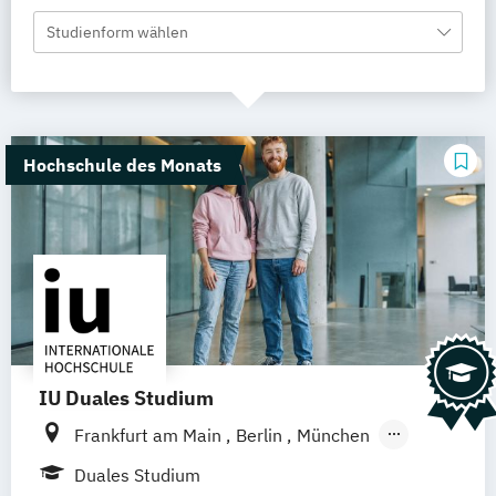
Studienform wählen
Hochschule des Monats
IU Duales Studium
Frankfurt am Main
Berlin
München
Hamburg
Düsseldorf
Bremen
Erfurt
Duales Studium