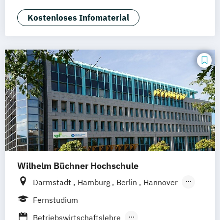
Business Management
Eventmanagement
Fashion Management
Kostenloses Infomaterial
Marketingmanagement
Medien- und Kommunikationsmanagement
Musikmanagement
Sportmanagement
Wilhelm Büchner Hochschule
Darmstadt
Hamburg
Berlin
Hannover
Bonn
Nürnberg
München
Stuttgart
Fernstudium
Göttingen
Leipzig
Freiburg
Wien
Betriebswirtschaftslehre