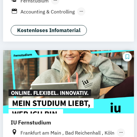
Fernstudium
Düsseldorf
München
Dortmund
Bonn
Berufsbegleitendes Präsenzstudium
Accounting & Controlling
Nürnberg
Betriebswirtschaft
Business Consulting
General Management
Kostenloses Infomaterial
Projektmanagement &
Prozessmanagement
Sales Management
IU Fernstudium
Frankfurt am Main
Bad Reichenhall
Köln