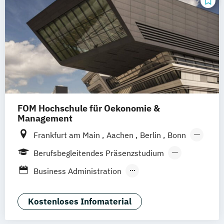
FOM Hochschule für Oekonomie &
Management
Frankfurt am Main
Aachen
Berlin
Bonn
Bremen
Dortmund
Duisburg
Berufsbegleitendes Präsenzstudium
Düsseldorf
Essen
Hamburg
Hannover
Blended Learning
Business Administration
Köln
Mannheim
München
Münster
Business Administration (EN)
Neuss
Nürnberg
Siegen
Stuttgart
International Management
Kostenloses Infomaterial
Wesel
Wuppertal
Augsburg
Kassel
KI & Business Analytics
Leipzig
Gütersloh
Hagen
Karlsruhe