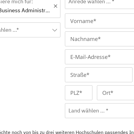
siere mich für:
Anrede wählen ... *
Bachelor - Business Administration
hlen ...*
Land wählen ... *
öchte noch von bis zu drei weiteren
Hochschulen
passendes In