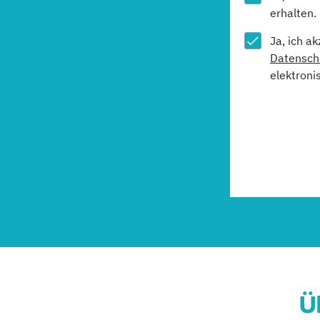
erhalten.
Ja, ich a
Datensch
elektroni
Ü