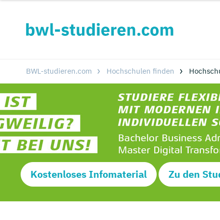
BWL-studieren.com
Hochschulen finden
Hochsch
Kostenloses Infomaterial
Zu den Stu