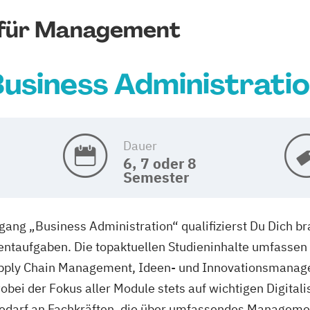
 für Management
usiness Administrati
Dauer
6, 7 oder 8
Semester
ng „Business Administration“ qualifizierst Du Dich b
taufgaben. Die topaktuellen Studieninhalte umfassen
Supply Chain Management, Ideen- und Innovationsmana
ei der Fokus aller Module stets auf wichtigen Digitali
 Bedarf an Fachkräften, die über umfassendes Manageme