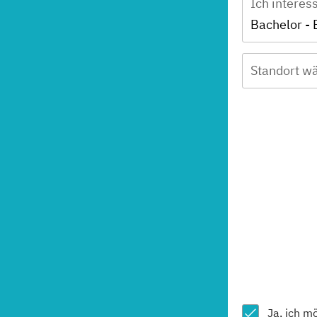
Ich interes
Standort wä
Ja, ich m