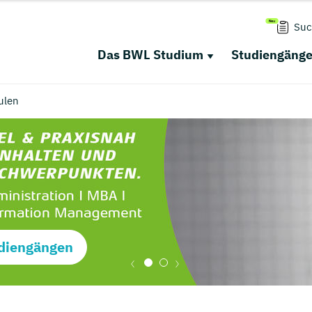
Suc
Das BWL Studium
Studiengäng
ulen
diengängen