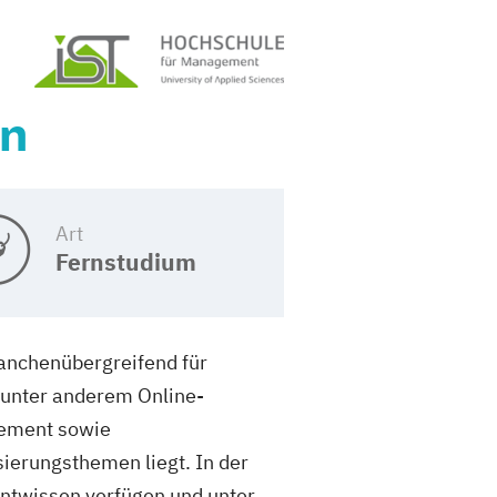
on
Art
Fernstudium
ranchenübergreifend für
 unter anderem Online-
gement sowie
sierungsthemen liegt. In der
ntwissen verfügen und unter