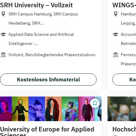
SRH University – Vollzeit
WINGS-
SRH Campus Hamburg, SRH Campus
Hamburg
Heidelberg, SRH...
Leipzig,.
Applied Data Science and Artificial
Account
Intelligence -...
Betriebs
Vollzeit, Berufsbegleitendes Präsenzstudium
Fernstu
Präsen
Kostenloses Infomaterial
Ko
University of Europe for Applied
Hochschu
Sciences