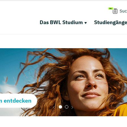
Suc
Das BWL Studium
Studiengäng
m entdecken