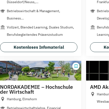
Düsseldorf/Neuss,...
Frankfur
Betriebswirtschaft & Management,
Betrieb
Business...
Develop
Vollzeit, Blended Learning, Duales Studium,
Berufsb
Berufsbegleitendes Präsenzstudium
Learnin
Kostenloses Infomaterial
Ko
NORDAKADEMIE – Hochschule
AMD Ak
der Wirtschaft
Hamburg
Hamburg, Elmshorn
Wiesbad
Betriebswirtschaftslehre, Financial