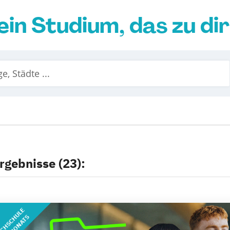
ein Studium, das zu di
rgebnisse (23):
CHSCHULE
DES MONATS