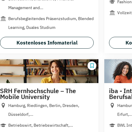
Fashion
Management and...
Vollzei
Berufsbegleitendes Präsenzstudium, Blended
Learning, Duales Studium
Kostenloses Infomaterial
Ko
SRH Fernhochschule – The
iba - In
Mobile University
Berufs
Hamburg, Riedlingen, Berlin, Dresden,
Hamburg
Düsseldorf,...
Erfurt,..
Betriebswirt, Betriebswirtschaft,...
BWL Int