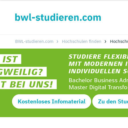
BWL-studieren.com
Hochschulen finden
Hochsch
Kostenloses Infomaterial
Zu den Stu