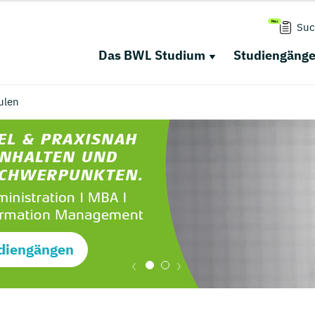
Suc
Das BWL Studium
Studiengäng
ulen
diengängen