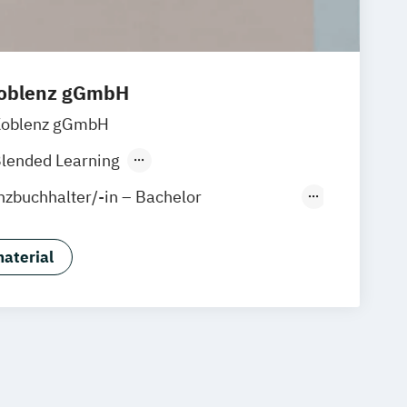
oblenz gGmbH
Koblenz gGmbH
lended Learning
der Präsenzlehrgang
nzbuchhalter/-in – Bachelor
 Bilanzbuchhaltung
striefachwirt/-in
aterial
sonalfachkaufmann/-frau
anstaltungsfachwirt/-in
schaftsfachwirt/-in
schaftsfachwirt/-in | Fernstudium in
 European College of Business and