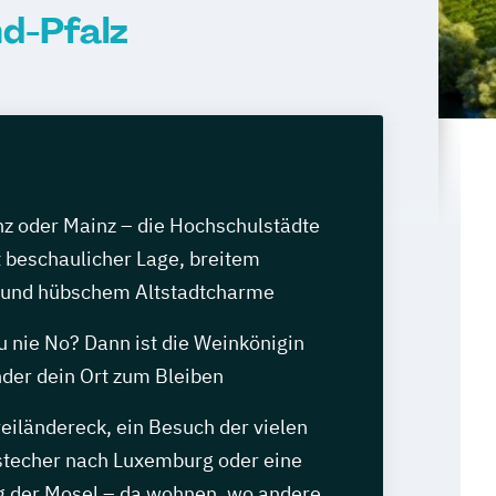
d-Pfalz
nz oder Mainz – die Hochschulstädte
 beschaulicher Lage, breitem
 und hübschem Altstadtcharme
u nie No? Dann ist die Weinkönigin
nder dein Ort zum Bleiben
iländereck, ein Besuch der vielen
stecher nach Luxemburg oder eine
g der Mosel – da wohnen, wo andere