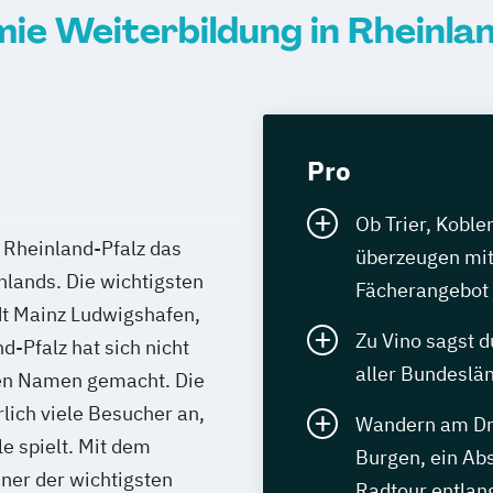
ie Weiterbildung in Rheinlan
Pro
Ob Trier, Koble
 Rheinland-Pfalz das
überzeugen mit
hlands. Die wichtigsten
Fächerangebot
dt Mainz Ludwigshafen,
Zu Vino sagst d
d-Pfalz hat sich nicht
aller Bundeslä
nen Namen gemacht. Die
lich viele Besucher an,
Wandern am Dre
e spielt. Mit dem
Burgen, ein Ab
ner der wichtigsten
Radtour entlan