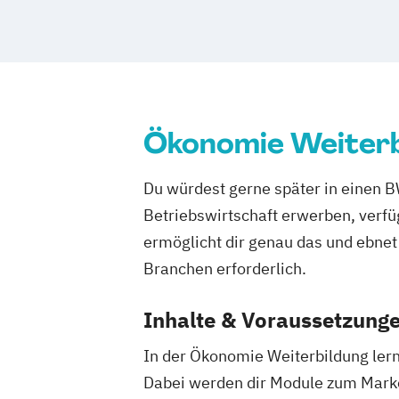
Business Administration (DE/EN)
Digital Business (DE/EN)
Digitale Betriebswirtschaftslehre
Entrepreneurship (DE/EN)
Finance
Accounting und Taxation (DE/EN)
Ökonomie Weiterb
General Management
IT-Betriebswirt
IT-Management
Immobilien­wirtschaf
Du würdest gerne später in einen 
International Management (DE/EN)
Betriebswirtschaft erwerben, verf
Management (DE/EN)
ermöglicht dir genau das und ebnet 
Master of Business Administration (DE
Nachhaltiges Management
Branchen erforderlich.
Projektmanagement (DE/EN)
Public 
Inhalte & Voraussetzung
Ökonom/in
In der Ökonomie Weiterbildung lern
Dabei werden dir Module zum Mar