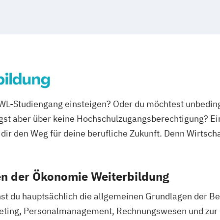
Projektmanager
ildung
/in
t
BWL-Studiengang einsteigen? Oder du möchtest unbedin
ügst aber über keine Hochschulzugangsberechtigung? E
dir den Weg für deine berufliche Zukunft. Denn Wirtsch
/EN)
Management
en der Ökonomie Weiterbildung
st du hauptsächlich die allgemeinen Grundlagen der Be
keting, Personalmanagement, Rechnungswesen und zur