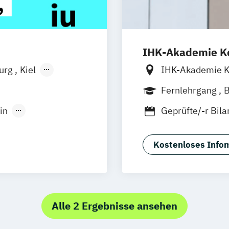
IHK-Akademie K
burg
Kiel
IHK-Akademie 
n
Aachen
Fernlehrgang
B
uhe
Kassel
Berufsbegleiten
in
Geprüfte/-r Bila
Neu-Ulm
gement
Professional in
urg
Freising
Geprüfte/-r Indu
rg
Münster
Kostenloses Infom
Geprüfte/-r Per
schlandweit
 Experience
Geprüfte/-r Ver
Geprüfte/-r Wirt
Geprüfte/-r Wirt
Alle 2 Ergebnisse ansehen
l Management
Kooperation mit
nagement
Management