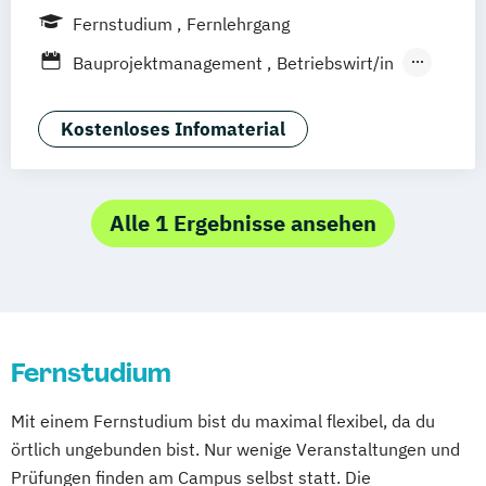
Kiel
Frankfurt am Main
Stuttgart
Fernstudium
Fernlehrgang
Dresden
Aachen
Basel
Bielefeld
Bauprojektmanagement
Betriebswirt/in
Deggendorf
Karlsruhe
Kassel
Betriebswirt/in im
Oberhausen
Offenbach
Saarbrücken
Gesundheitsmanagement
Kostenloses Infomaterial
Neu-Ulm
Graz
Innsbruck
Wien
Zürich
Betriebswirt/in im Pflegemanagement
Augsburg
Freising
Friedrichshafen
Betriebswirtschaftslehre
Klagenfurt
Magdeburg
Münster
Trier
Betriebswirtschaftslehre und Customer
Alle 1 Ergebnisse ansehen
Würzburg
Chemnitz
Linz
Experience Management
deutschlandweit
Betriebswirtschaftslehre und Führung
Betriebswirtschaftslehre – Industrial
Management
Fernstudium
Betriebswirtschaftslehre – Office
Management
Mit einem Fernstudium bist du maximal flexibel, da du
Business Administration (DE/EN)
örtlich ungebunden bist. Nur wenige Veranstaltungen und
Digital Business (DE/EN)
Prüfungen finden am Campus selbst statt. Die