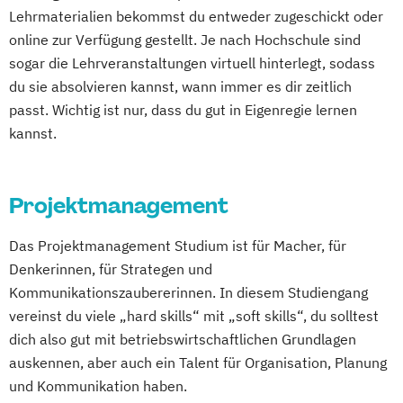
Digitale Betriebswirtschaftslehre
Lehrmaterialien bekommst du entweder zugeschickt oder
Entrepreneurship (DE/EN)
Finance
online zur Verfügung gestellt. Je nach Hochschule sind
Accounting und Taxation (DE/EN)
sogar die Lehrveranstaltungen virtuell hinterlegt, sodass
General Management
IT-Betriebswirt/in
du sie absolvieren kannst, wann immer es dir zeitlich
IT-Management
Immobilien­wirtschaft
passt. Wichtig ist nur, dass du gut in Eigenregie lernen
International Management (DE/EN)
kannst.
Management (DE/EN)
Master of Business Administration (DE/EN)
Projektmanagement
Nachhaltiges Management
Das Projektmanagement Studium ist für Macher, für
Projektmanagement (DE/EN)
Denkerinnen, für Strategen und
Public Management
Ökonom/in
Kommunikationszaubererinnen. In diesem Studiengang
vereinst du viele „hard skills“ mit „soft skills“, du solltest
dich also gut mit betriebswirtschaftlichen Grundlagen
auskennen, aber auch ein Talent für Organisation, Planung
und Kommunikation haben.