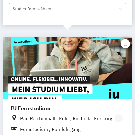
Studienform wählen
IU Fernstudium
Bad Reichenhall
Köln
Rostock
Freiburg
Kiel
Frankfurt am Main
Stuttgart
Fernstudium
Fernlehrgang