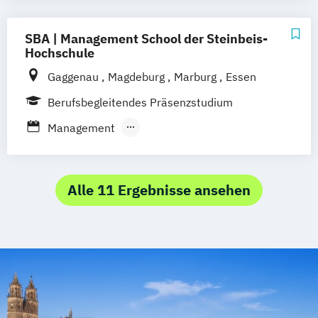
Gesundheitsförderung und -management
Management im Gesundheitswesen
SBA | Management School der Steinbeis-
Praxismanagement
Hochschule
Risikomanagement – Management von
Gaggenau
Magdeburg
Marburg
Essen
unternehmerischen Risiken
Berufsbegleitendes Präsenzstudium
Management
Master of Business Administration
Alle 11 Ergebnisse ansehen