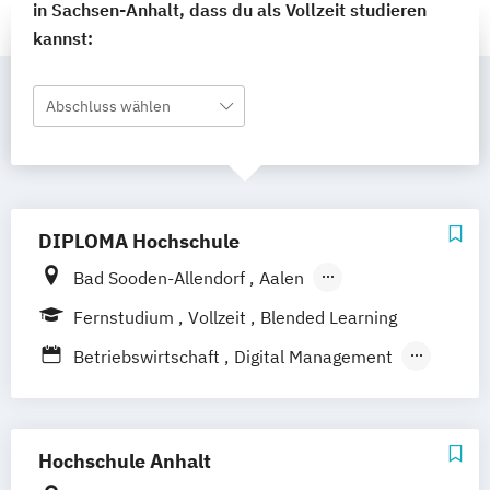
in Sachsen-Anhalt, dass du als Vollzeit studieren
kannst:
Abschluss wählen
DIPLOMA Hochschule
Bad Sooden-Allendorf
Aalen
Baden-Baden
Berlin
Bonn
Fernstudium
Vollzeit
Blended Learning
Friedrichshafen
Hamburg
Hannover
Betriebswirtschaft
Digital Management
Heilbronn
Kassel
Leipzig
Mannheim
General Management
München
Bochum
Kaiserslautern
Gesundheitsmanagement
Wiesbaden
Regenstauf
Dresden
Medical Fitness & Athletic Management
Hochschule Anhalt
Hoyerswerda
Magdeburg
Ostfildern