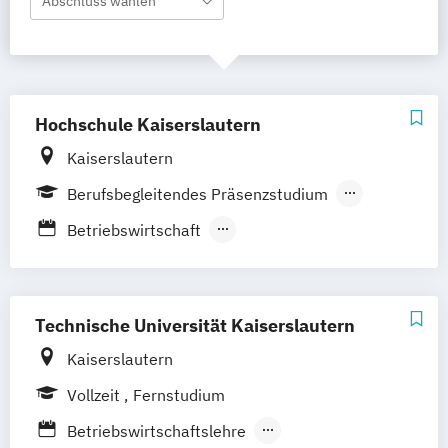
Abschluss wählen
Hochschule Kaiserslautern
Kaiserslautern
Berufsbegleitendes Präsenzstudium
Fernstudium
Vollzeit
Betriebswirtschaft
Digital Media Marketing
Industrial & Digital Management
International Business Administration
Technische Universität Kaiserslautern
Marketing-Management
Kaiserslautern
Mittelstandsmanagement
Vollzeit
Fernstudium
Mittelstandsökonomie
Technische Betriebswirtschaft
Betriebswirtschaftslehre