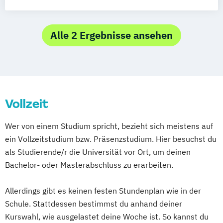
Wirtschaft und Recht
Betriebswirtschaftslehre mit technischer
Qualifikation
Ökonomie und Management
Alle 2 Ergebnisse ansehen
Vollzeit
Wer von einem Studium spricht, bezieht sich meistens auf
ein Vollzeitstudium bzw. Präsenzstudium. Hier besuchst du
als Studierende/r die Universität vor Ort, um deinen
Bachelor- oder Masterabschluss zu erarbeiten.
Allerdings gibt es keinen festen Stundenplan wie in der
Schule. Stattdessen bestimmst du anhand deiner
Kurswahl, wie ausgelastet deine Woche ist. So kannst du