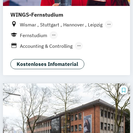
WINGS-Fernstudium
Wismar
Stuttgart
Hannover
Leipzig
Frankfurt am Main
Berlin
Hamburg
Fernstudium
Düsseldorf
München
Dortmund
Bonn
Berufsbegleitendes Präsenzstudium
Accounting & Controlling
Nürnberg
Betriebswirtschaft
Business Consulting
General Management
Kostenloses Infomaterial
Projektmanagement &
Prozessmanagement
Sales Management