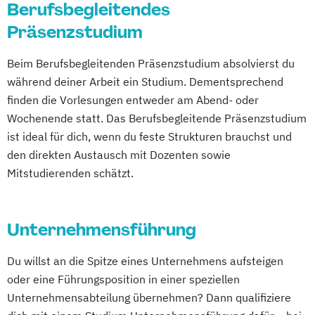
Berufsbegleitendes
Global Finance (EN)
International Business & Management (EN)
Präsenzstudium
Beim Berufsbegleitenden Präsenzstudium absolvierst du
International Business (EN)
während deiner Arbeit ein Studium. Dementsprechend
International Management (MBA) (EN) –
finden die Vorlesungen entweder am Abend- oder
120 ECTS
Wochenende statt. Das Berufsbegleitende Präsenzstudium
International Management (MBA) (EN) – 60
ist ideal für dich, wenn du feste Strukturen brauchst und
ECTS
den direkten Austausch mit Dozenten sowie
Management und Unternehmensführung
Mitstudierenden schätzt.
(berufsbegleitend)
Sales Management und
Vertriebspsychologie (berufsbegleitend)
Unternehmensführung
Strategic Management (EN)
Du willst an die Spitze eines Unternehmens aufsteigen
berufsbegleitend
oder eine Führungsposition in einer speziellen
Strategisches Management &
Unternehmensabteilung übernehmen? Dann qualifiziere
Transformation