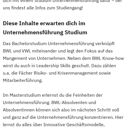
dich mit einem Studium Unternehmensführung dafür – bei
Strategy & Consulting (EN)
uns findest alle Infos zum Studiengang!
Supply Chain & Logistics (EN)
Wirtschaftsinformatik (dual)
Diese Inhalte erwarten dich im
Wirtschaftsingenieurwesen (dual)
Unternehmensführung Studium
Wirtschaftspsychologie
Das Bachelorstudium Unternehmensführung verknüpft
BWL und VWL miteinander und legt den Fokus auf das
Mangement von Unternehmen. Neben dem BWL Know-how
wirst du auch in Leadership Skills geschult. Dazu zählen
u.a. die Fächer Risiko- und Krisenmanagement sowie
Mitarbeiterführung.
Im Masterstudium erlernst du die Feinheiten der
Unternehmensführung. BWL-Absolventen und
Absolventinnen können sich also im nächsten Schritt voll
und ganz auf die Unternehmensführung konzentrieren. Hier
lernst du alles über Innovative Geschäftsmodelle,