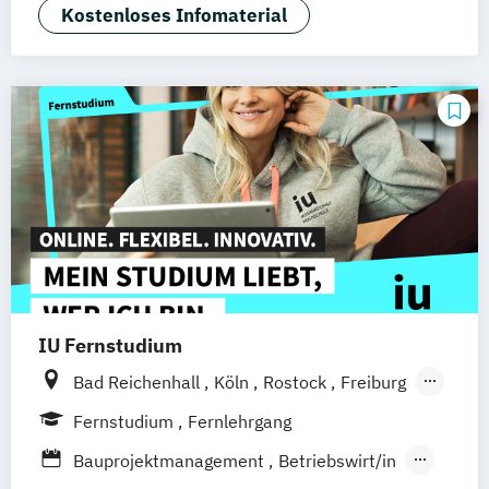
General Management
Kostenloses Infomaterial
Projektmanagement &
Prozessmanagement
Sales Management
IU Fernstudium
Bad Reichenhall
Köln
Rostock
Freiburg
Kiel
Frankfurt am Main
Stuttgart
Fernstudium
Fernlehrgang
Dresden
Aachen
Basel
Bielefeld
Bauprojektmanagement
Betriebswirt/in
Deggendorf
Karlsruhe
Kassel