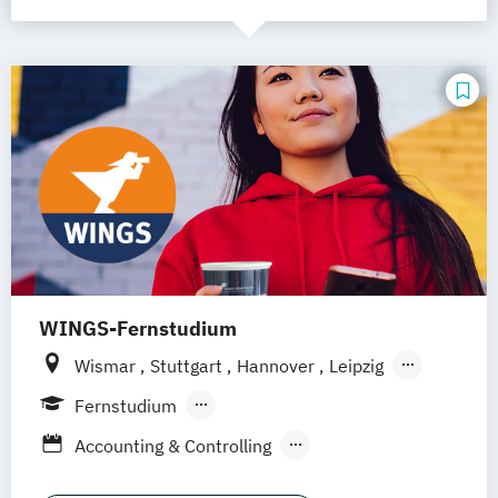
WINGS-Fernstudium
Wismar
Stuttgart
Hannover
Leipzig
Frankfurt am Main
Berlin
Hamburg
Fernstudium
Düsseldorf
München
Dortmund
Bonn
Berufsbegleitendes Präsenzstudium
Accounting & Controlling
Nürnberg
Betriebswirtschaft
Business Consulting