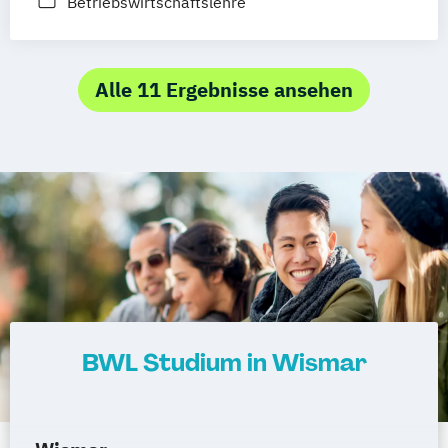
Betriebswirtschaftslehre
Würzburg
Fürth
Wolfsburg
Bremen
Erlenbach
Euskirchen
Frechen
Griesheim
Hamburg
Kornwestheim
Alle 11 Ergebnisse ansehen
Leichlingen
Leonberg
Lilienthal
Miesbach
Unterhaching
Weilheim
Wildau
BWL Studium in Wismar