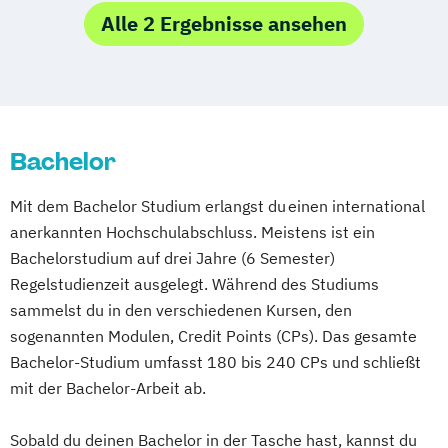
Business Administration (DE/EN)
Marketingmanagement
Alle 2 Ergebnisse ansehen
Digital Business (DE/EN)
Sportjournalismus & Sportmarketing
Digitale Betriebswirtschaftslehre
Entrepreneurship (DE/EN)
Finance
Accounting und Taxation (DE/EN)
General Management
IT-Betriebswirt/in
Bachelor
IT-Management
Immobilien­wirtschaft
Mit dem Bachelor Studium erlangst du einen international
International Management (DE/EN)
anerkannten Hochschulabschluss. Meistens ist ein
Management (DE/EN)
Bachelorstudium auf drei Jahre (6 Semester)
Master of Business Administration (DE/EN)
Regelstudienzeit ausgelegt. Während des Studiums
sammelst du in den verschiedenen Kursen, den
Nachhaltiges Management
sogenannten Modulen, Credit Points (CPs). Das gesamte
Projektmanagement (DE/EN)
Bachelor-Studium umfasst 180 bis 240 CPs und schließt
Public Management
Ökonom/in
mit der Bachelor-Arbeit ab.
Sobald du deinen Bachelor in der Tasche hast, kannst du