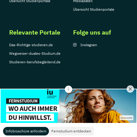
Übersicht Studienportale
Mediadaten
Übersicht Studienportale
Relevante Portale
Folge uns auf
Das-Richtige-studieren.de
Instagram
Wegweiser-duales-Studium.de
Studieren-berufsbegleitend.de
© Copyright 2026, TarGroup Media GmbH
Impressum
Datenschutzerklärung
Nutzungsbedingungen
Barrierefreihe
Sponsored
Infobroschüre anfordern
Fernstudium entdecken