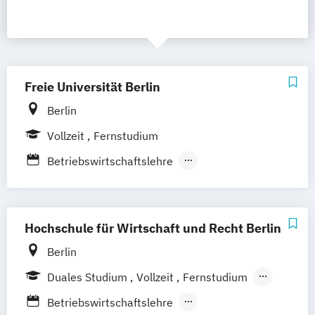
Freie Universität Berlin
Berlin
Vollzeit
Fernstudium
Betriebswirtschaftslehre
China-Europe Executive Master of Business
Marketing
Economics
Hochschule für Wirtschaft und Recht Berlin
Executive Master of Business Marketing
Berlin
Finance
Accounting and Taxation
Duales Studium
Vollzeit
Fernstudium
Management & Marketing
Berufsbegleitendes Präsenzstudium
Volkswirtschaftslehre
Betriebswirtschaftslehre