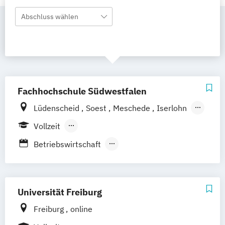
Abschluss wählen
Fachhochschule Südwestfalen
Lüdenscheid
Soest
Meschede
Iserlohn
Hagen
Vollzeit
Berufsbegleitendes Präsenzstudium
Betriebswirtschaft
Fernstudium
Studienrichtung Wirtschaftsrecht
Design- und Projektmanagement
International Management
Universität Freiburg
International Management & Information
Freiburg
online
Systems - online