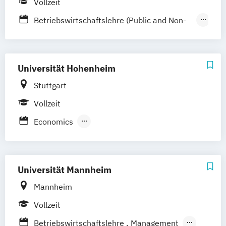
Vollzeit
Strategisches Management
Technische Betriebswirtschaft
Wirtschaft
Betriebswirtschaftslehre (Public and Non-
Profit Management)
Economics
Internationale Wirtschaftsbeziehungen
Universität Hohenheim
Volkswirtschaftslehre
Stuttgart
Vollzeit
Economics
International Business and Economics
Management
Management (Schwerpunkt Marketing &
Universität Mannheim
Management)
Mannheim
Wirtschaftswissenschaften
Vollzeit
Betriebswirtschaftslehre
Management