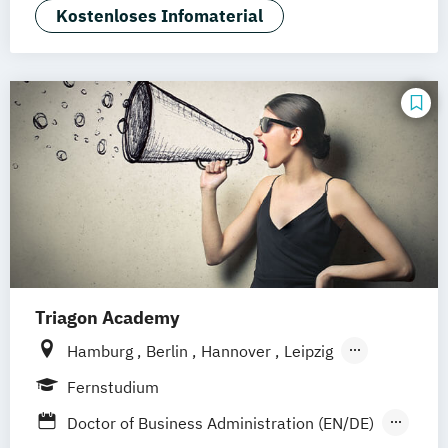
Eventmanagement
Fashion Management
Kostenloses Infomaterial
Marketingmanagement
Medien- und Kommunikationsmanagement
Musikmanagement
Sportmanagement
Triagon Academy
Hamburg
Berlin
Hannover
Leipzig
Dortmund (Unna)
Düsseldorf
Köln
Fernstudium
Frankfurt
Mannheim
Stuttgart
Doctor of Business Administration (EN/DE)
Treuchtlingen
Nürnberg