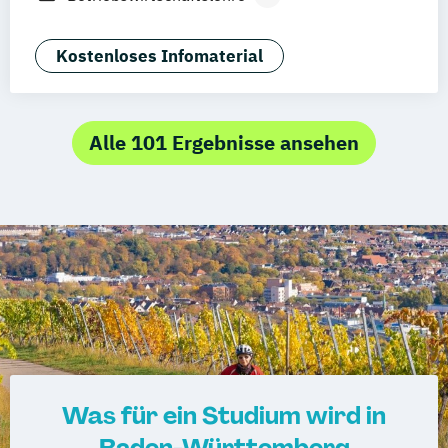
Zürich
Rostock
Dortmund
Betriebswirtschaftslehre und
Wirtschaftspsychologie
Kostenloses Infomaterial
Digitale Medien (Schwerpunkt Social
Media)
Energiewirtschaft und -management
Alle 101 Ergebnisse ansehen
Engineering Management
Innovations- und Technologiemanagement
Technische Betriebswirtschaft
Was für ein Studium wird in
Baden-Württemberg