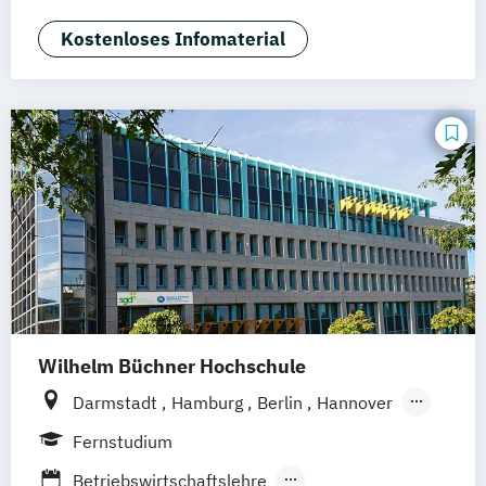
Management – Leadership & Strategic
München (Ismaning)
Management (EN/DE)
Kostenloses Infomaterial
Project Studies (EN/DE)
Wilhelm Büchner Hochschule
Darmstadt
Hamburg
Berlin
Hannover
Bonn
Nürnberg
München
Stuttgart
Fernstudium
Göttingen
Leipzig
Freiburg
Wien
Betriebswirtschaftslehre