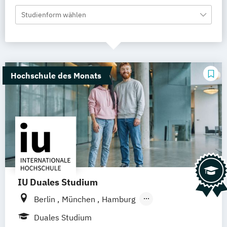
Studienform wählen
Hochschule des Monats
IU Duales Studium
Berlin
München
Hamburg
Frankfurt am Main
Düsseldorf
Bremen
Duales Studium