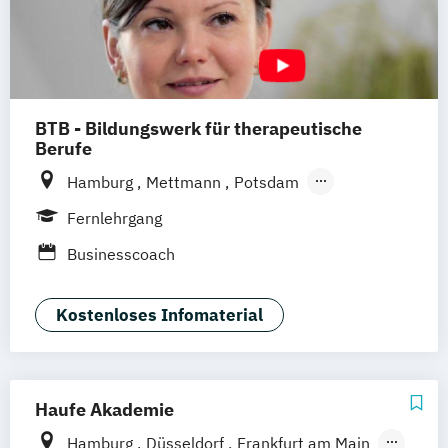
BTB - Bildungswerk für therapeutische
Berufe
Hamburg
Mettmann
Potsdam
Remscheid (Hauptsitz)
Hannover
Unna
Fernlehrgang
Dortmund
Heidelberg
Leichlingen
Businesscoach
Frankfurt am Main
Augsburg
Horstmar
Neustadt an der Weinstraße
Pirmasens
Kostenloses Infomaterial
Nürnberg
Bochum
München
Bremen
Bingen
Haufe Akademie
Hamburg
Düsseldorf
Frankfurt am Main