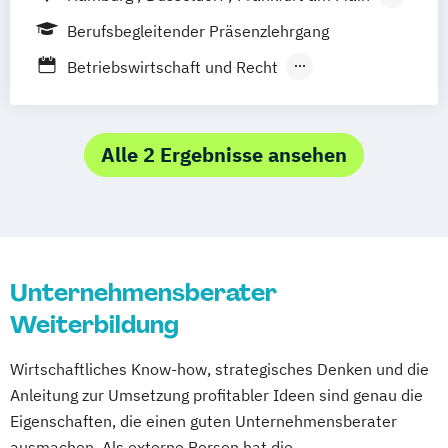
München
Stuttgart
Köln
Berlin
Berufsbegleitender Präsenzlehrgang
Betriebswirtschaft und Recht
Führung und Leadership
General Management
International Business
Alle 2 Ergebnisse ansehen
Professional Consulting Skills
Unternehmensberater
Weiterbildung
Wirtschaftliches Know-how, strategisches Denken und die
Anleitung zur Umsetzung profitabler Ideen sind genau die
Eigenschaften, die einen guten Unternehmensberater
ausmachen. Als externe Person hat die