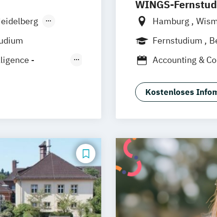
WINGS-Fernstu
eidelberg
Hamburg
Wis
men
Frankfurt am M
tudium
Fernstudium
B
den
Dortmund
Bon
lligence -
Accounting & Co
Fürth
Business Consul
mm
Projektmanage
sruhe
Kostenloses Infom
Sales Managem
ig
s München
 (EN)
(EN)
g (EN)
tariat