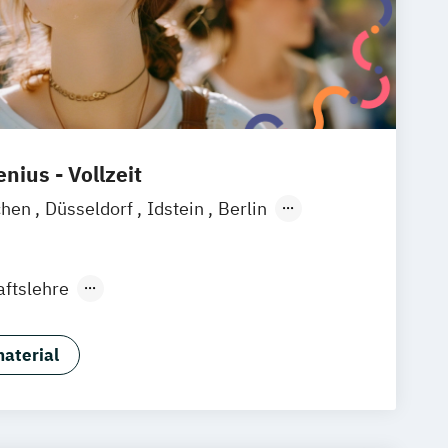
nius - Vollzeit
chen
Düsseldorf
Idstein
Berlin
ain
Köln
Heidelberg
Wiesbaden
raunschweig
Erfurt
aftslehre
ce & Controlling
schaft
aterial
usiness (Schwerpunkt
ent)
usiness (Schwerpunkt International