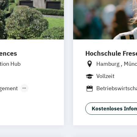
iences
Hochschule Frese
tion Hub
Hamburg
Mün
Frankfurt am M
Vollzeit
Wolfenbüttel
B
gement
Betriebswirtsch
Corporate Finan
Immobilienwirt
Kostenloses Infom
International B
Eventmanagem
International B