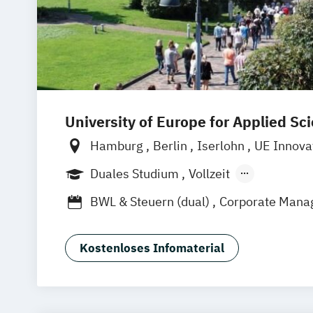
Wirtschaftsrecht
University of Europe for Applied Sc
Hamburg
Berlin
Iserlohn
UE Innova
Duales Studium
Vollzeit
Berufsbegleitendes Präsenzstudium
BWL & Steuern (dual)
Corporate Mana
Digital Business & Data Science (EN)
Digital Media & Marketing (EN)
Kostenloses Infomaterial