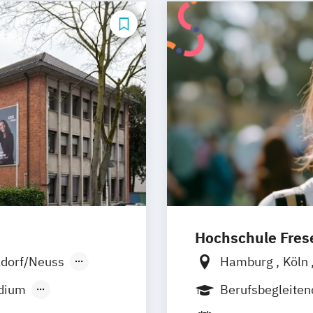
Management)
International 
International Bu
International 
International R
Luxury Managem
Marketing & Br
Marketing & Sal
Master of Busin
SAP Engineering
Steuerberatung 
Sustainability 
Hochschule Frese
ldorf/Neuss
Hamburg
Köln
München
Wies
udium
Berufsbegleite
Oldenburg
Han