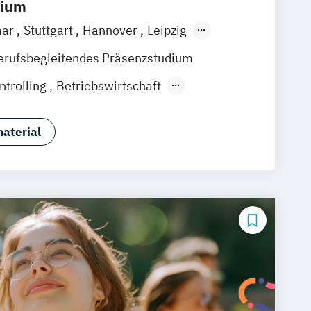
dium
mar
Stuttgart
Hannover
Leipzig
ain
Berlin
Düsseldorf
München
erufsbegleitendes Präsenzstudium
n
Nürnberg
ntrolling
Betriebswirtschaft
ting
General Management
ment & Prozessmanagement
aterial
ent