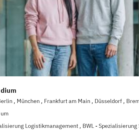
udium
erlin
München
Frankfurt am Main
Düsseldorf
Bre
Mannheim
Leipzig
Online-Campus
Augsburg
Biele
dium
arlsruhe
Köln
Mainz
Münster
Stuttgart
Aachen
d
alisierung Logistikmanagement
BWL - Spezialisierung
lisierung Accounting & Controlling
BWL -Spezialisierun