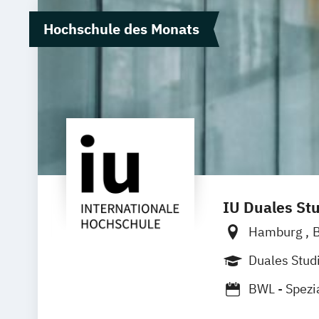
Hochschule des Monats
IU Duales St
Hamburg
B
Dortmund
Duales Stu
Duisburg
K
BWL - Spezi
BWL -Spezia