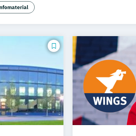
alisierung Sozialmanagement
BWL –Spezialisierung I
nfomaterial
tschaftslehre