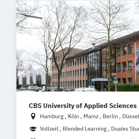
CBS University of Applied Sciences
Hamburg
Köln
Mainz
Berlin
Düsse
Solingen
Rheine
Rostock
online
Vollzeit
Blended Learning
Duales St
Berufsbegleitendes Präsenzstudium