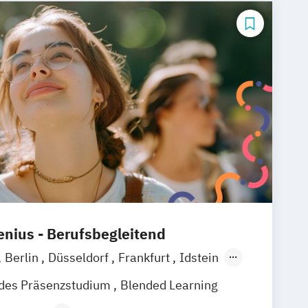
Business Management (EN)
siness with Specialization in
Management (EN)
eal Estate Management (EN)
ent (EN)
and Management (EN)
es
ess Administration (EN)
 & Analytics (Heidelberg) (EN)
& Wirtschaftsprüfung
& Transformation Management
nius - Berufsbegleitend
Berlin
Düsseldorf
Frankfurt
Idstein
baden
Online-Campus
Osnabrück
ndes Präsenzstudium
Blended Learning
nover
Dortmund
Erfurt
Stuttgart