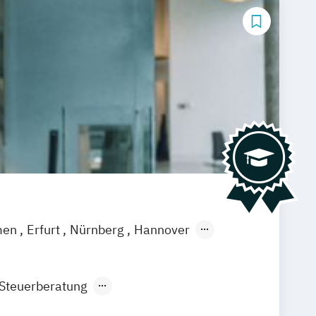
men
Erfurt
Nürnberg
Hannover
feld
Braunschweig
Dresden
eutschlandweit
Bonn
 Steuerberatung
g Artificial Intelligence