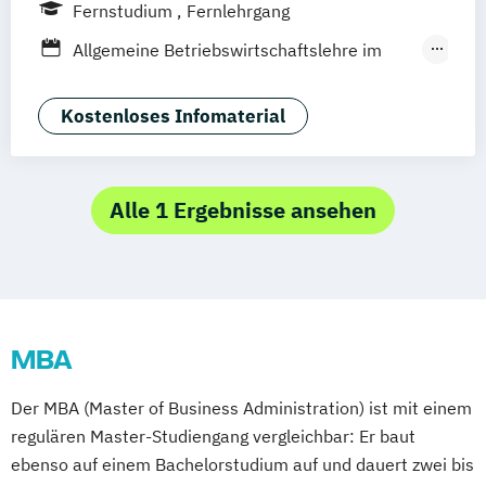
Köln
Göttingen
Leipzig
Stuttgart
Fernstudium
Fernlehrgang
Zürich
Wien
Berlin
Allgemeine Betriebswirtschaftslehre im
Gesundheitswesen
Gesundheitsökonomie
Kostenloses Infomaterial
Health Economics & Management
Health Management
Public Health
Alle 1 Ergebnisse ansehen
MBA
Der MBA (Master of Business Administration) ist mit einem
regulären Master-Studiengang vergleichbar: Er baut
ebenso auf einem Bachelorstudium auf und dauert zwei bis