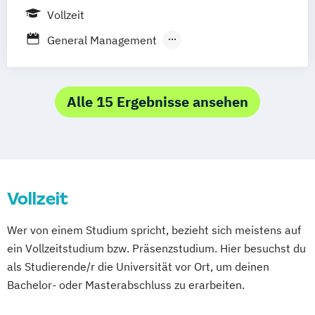
Paris
Vollzeit
General Management
International Management
Management
Sustainability Entrepreneurship and
Innovation
Alle 15 Ergebnisse ansehen
Vollzeit
Wer von einem Studium spricht, bezieht sich meistens auf
ein Vollzeitstudium bzw. Präsenzstudium. Hier besuchst du
als Studierende/r die Universität vor Ort, um deinen
Bachelor- oder Masterabschluss zu erarbeiten.