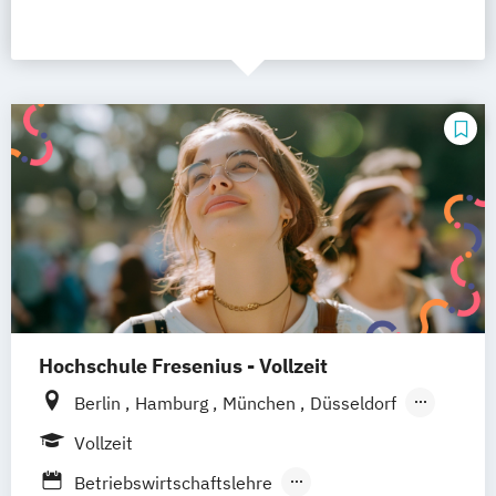
Hochschule Fresenius - Vollzeit
Berlin
Hamburg
München
Düsseldorf
Idstein
Frankfurt am Main
Köln
Vollzeit
Heidelberg
Wiesbaden
Wolfenbüttel
Betriebswirtschaftslehre