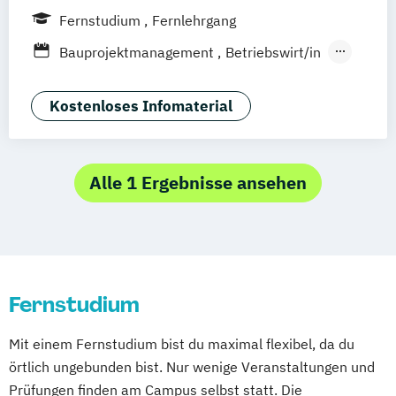
Freiburg
Kiel
Frankfurt am Main
Fernstudium
Fernlehrgang
Stuttgart
Dresden
Aachen
Basel
Bauprojektmanagement
Betriebswirt/in
Deggendorf
Karlsruhe
Kassel
Betriebswirt/in im
Oberhausen
Offenbach
Saarbrücken
Gesundheitsmanagement
Kostenloses Infomaterial
Neu-Ulm
Graz
Innsbruck
Wien
Zürich
Betriebswirt/in im Pflegemanagement
Augsburg
Freising
Friedrichshafen
Betriebswirtschaftslehre
Klagenfurt
Magdeburg
Münster
Trier
Betriebswirtschaftslehre und Customer
Alle 1 Ergebnisse ansehen
Würzburg
Chemnitz
Linz
Experience Management
deutschlandweit
Betriebswirtschaftslehre und Führung
Betriebswirtschaftslehre – Industrial
Management
Fernstudium
Betriebswirtschaftslehre – Office
Management
Mit einem Fernstudium bist du maximal flexibel, da du
Business Administration (DE/EN)
örtlich ungebunden bist. Nur wenige Veranstaltungen und
Digital Business (DE/EN)
Prüfungen finden am Campus selbst statt. Die