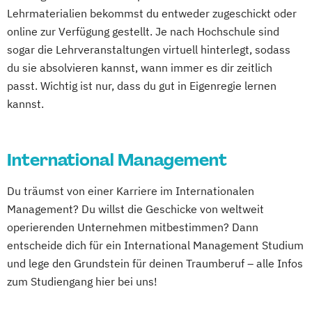
Digitale Betriebswirtschaftslehre
Lehrmaterialien bekommst du entweder zugeschickt oder
Entrepreneurship (DE/EN)
Finance
online zur Verfügung gestellt. Je nach Hochschule sind
Accounting und Taxation (DE/EN)
sogar die Lehrveranstaltungen virtuell hinterlegt, sodass
General Management
IT-Betriebswirt/in
du sie absolvieren kannst, wann immer es dir zeitlich
IT-Management
Immobilien­wirtschaft
passt. Wichtig ist nur, dass du gut in Eigenregie lernen
International Management (DE/EN)
kannst.
Management (DE/EN)
Master of Business Administration (DE/EN)
International Management
Nachhaltiges Management
Du träumst von einer Karriere im Internationalen
Projektmanagement (DE/EN)
Management? Du willst die Geschicke von weltweit
Public Management
Ökonom/in
operierenden Unternehmen mitbestimmen? Dann
entscheide dich für ein International Management Studium
und lege den Grundstein für deinen Traumberuf – alle Infos
zum Studiengang hier bei uns!