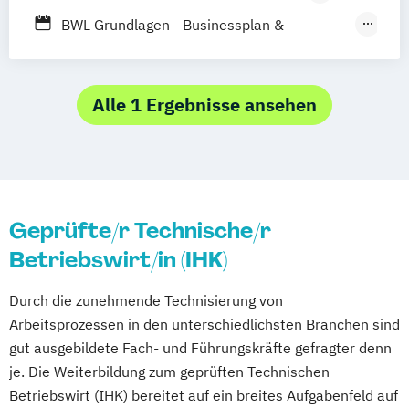
Vollzeit
BWL Grundlagen - Businessplan &
Investitionsrechnung & Kosten-Nutzen
Analyse
BWL Grundlagen - Kennzahlen &
Alle 1 Ergebnisse ansehen
Unternehmensziele
BWL Grundlagen - Unternehmerisch
denken und wirtschaftlich Handeln
BWL Grundlagen – Bilanzierung
Geprüfte/r Technische/r
BWL Grundlagen – Finanzplanung
Betriebswirt/in (IHK)
BWL Grundlagen – Kostenrechnung
BWL Grundlagen – Marketing
Durch die zunehmende Technisierung von
BWL Grundlagen – Wirtschaftsrecht
Arbeitsprozessen in den unterschiedlichsten Branchen sind
Betriebswirtschaft
Kompakt
gut ausgebildete Fach- und Führungskräfte gefragter denn
Geprüfte/-r Betriebswirt/-in (IHK)
je. Die Weiterbildung zum geprüften Technischen
Betriebswirt (IHK) bereitet auf ein breites Aufgabenfeld auf