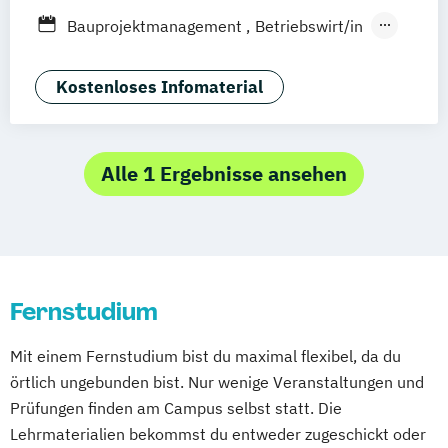
Stuttgart
Dresden
Basel
Bielefeld
Bauprojektmanagement
Betriebswirt/in
Deggendorf
Karlsruhe
Kassel
Betriebswirt/in im
Oberhausen
Offenbach
Saarbrücken
Gesundheitsmanagement
Kostenloses Infomaterial
Neu-Ulm
Graz
Innsbruck
Wien
Zürich
Betriebswirt/in im Pflegemanagement
Augsburg
Freising
Friedrichshafen
Betriebswirtschaftslehre
Klagenfurt
Magdeburg
Münster
Trier
Betriebswirtschaftslehre und Customer
Alle 1 Ergebnisse ansehen
Würzburg
Chemnitz
Linz
Experience Management
deutschlandweit
Betriebswirtschaftslehre und Führung
Betriebswirtschaftslehre – Industrial
Management
Fernstudium
Betriebswirtschaftslehre – Office
Management
Mit einem Fernstudium bist du maximal flexibel, da du
Business Administration (DE/EN)
örtlich ungebunden bist. Nur wenige Veranstaltungen und
Digital Business (DE/EN)
Prüfungen finden am Campus selbst statt. Die
Digitale Betriebswirtschaftslehre
Lehrmaterialien bekommst du entweder zugeschickt oder
Entrepreneurship (DE/EN)
Finance