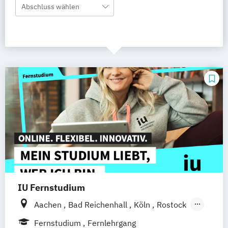
Abschluss wählen
IU Fernstudium
Aachen
Bad Reichenhall
Köln
Rostock
Freiburg
Kiel
Frankfurt am Main
Fernstudium
Fernlehrgang