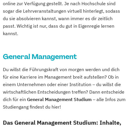
online zur Verfügung gestellt. Je nach Hochschule sind
Accounting und Taxation (DE/EN)
sogar die Lehrveranstaltungen virtuell hinterlegt, sodass
General Management
IT-Betriebswirt/in
du sie absolvieren kannst, wann immer es dir zeitlich
IT-Management
Immobilien­wirtschaft
passt. Wichtig ist nur, dass du gut in Eigenregie lernen
International Management (DE/EN)
kannst.
Management (DE/EN)
Master of Business Administration (DE/EN)
General Management
Nachhaltiges Management
Du willst die Führungskraft von morgen werden und dich
Projektmanagement (DE/EN)
für eine Karriere im Management breit aufstellen? Ob in
Public Management
Ökonom/in
einem Unternehmen oder einer Institution – du willst die
wirtschaftlichen Entscheidungen treffen? Dann entscheide
dich für ein
General Management Studium
– alle Infos zum
Studiengang findest du hier!
Das General Management Studium: Inhalte,