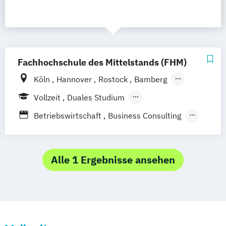
Fachhochschule des Mittelstands (FHM)
Köln
Hannover
Rostock
Bamberg
Bielefeld
Berlin
Düren
Frechen
Vollzeit
Duales Studium
Waldshut
Berufsbegleitendes Präsenzstudium
Betriebswirtschaft
Business Consulting
Fernstudium
Digital Business Management
International Business Administration
Marketingmanagement
Alle 1 Ergebnisse ansehen
Sportjournalismus & Sportmarketing