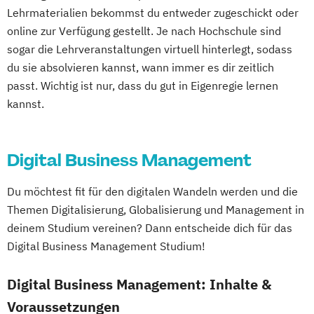
Digitale Betriebswirtschaftslehre
Lehrmaterialien bekommst du entweder zugeschickt oder
Entrepreneurship (DE/EN)
Finance
online zur Verfügung gestellt. Je nach Hochschule sind
Accounting und Taxation (DE/EN)
sogar die Lehrveranstaltungen virtuell hinterlegt, sodass
General Management
IT-Betriebswirt/in
du sie absolvieren kannst, wann immer es dir zeitlich
IT-Management
Immobilien­wirtschaft
passt. Wichtig ist nur, dass du gut in Eigenregie lernen
International Management (DE/EN)
kannst.
Management (DE/EN)
Master of Business Administration (DE/EN)
Digital Business Management
Nachhaltiges Management
Du möchtest fit für den digitalen Wandeln werden und die
Projektmanagement (DE/EN)
Themen Digitalisierung, Globalisierung und Management in
Public Management
Ökonom/in
deinem Studium vereinen? Dann entscheide dich für das
Digital Business Management Studium!
Digital Business Management: Inhalte &
Voraussetzungen