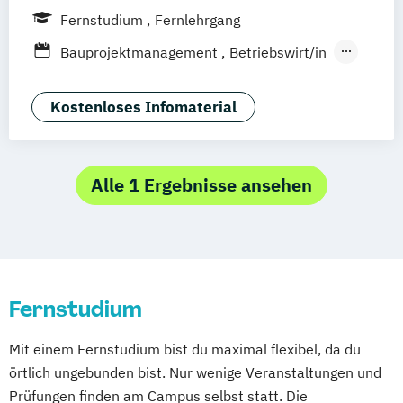
Freiburg
Kiel
Frankfurt am Main
Fernstudium
Fernlehrgang
Stuttgart
Dresden
Basel
Bielefeld
Bauprojektmanagement
Betriebswirt/in
Deggendorf
Karlsruhe
Kassel
Betriebswirt/in im
Oberhausen
Offenbach
Saarbrücken
Gesundheitsmanagement
Kostenloses Infomaterial
Neu-Ulm
Graz
Innsbruck
Wien
Zürich
Betriebswirt/in im Pflegemanagement
Augsburg
Freising
Friedrichshafen
Betriebswirtschaftslehre
Klagenfurt
Magdeburg
Münster
Trier
Betriebswirtschaftslehre und Customer
Alle 1 Ergebnisse ansehen
Würzburg
Chemnitz
Linz
Experience Management
deutschlandweit
Betriebswirtschaftslehre und Führung
Betriebswirtschaftslehre – Industrial
Management
Fernstudium
Betriebswirtschaftslehre – Office
Management
Mit einem Fernstudium bist du maximal flexibel, da du
Business Administration (DE/EN)
örtlich ungebunden bist. Nur wenige Veranstaltungen und
Digital Business (DE/EN)
Prüfungen finden am Campus selbst statt. Die