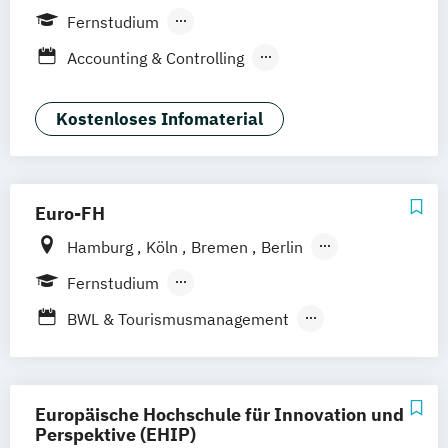
Frankfurt am Main
Berlin
Hamburg
Fernstudium
Düsseldorf
München
Dortmund
Bonn
Berufsbegleitendes Präsenzstudium
Accounting & Controlling
Nürnberg
Betriebswirtschaft
Business Consulting
General Management
Kostenloses Infomaterial
Projektmanagement &
Prozessmanagement
Sales Management
Euro-FH
Hamburg
Köln
Bremen
Berlin
Göttingen
Frankfurt am Main
Leipzig
Fernstudium
München
Nürnberg
Stuttgart
Berufsbegleitendes Präsenzstudium
BWL & Tourismusmanagement
Duales Studium
Fernlehrgang
Betriebliches Bildungs- und
Kompetenzmanagement
Betriebliches Informations- und
Europäische Hochschule für Innovation und
Wissensmanagement
Perspektive (EHIP)