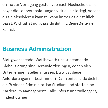
Kurzversion
online zur Verfügung gestellt. Je nach Hochschule sind
Regensburg
Ingolstadt
Würzburg
Fürth
International Business Administration
sogar die Lehrveranstaltungen virtuell hinterlegt, sodass
Wolfsburg
Bremen
Erlenbach
Marketing und Sales Management
du sie absolvieren kannst, wann immer es dir zeitlich
Euskirchen
Frechen
Griesheim
Personalmanagement und Corporate
passt. Wichtig ist nur, dass du gut in Eigenregie lernen
Hamburg
Kornwestheim
Leichlingen
kannst.
Learning
Leonberg
Lilienthal
Miesbach
Rechnungswesen für das Management
Unterhaching
Weilheim
Wildau
Strategische Unternehmensplanung und
Business Administration
Financial Modeling
Unternehmensführung
Stetig wachsender Wettbewerb und zunehmende
Globalisierung sind Herausforderungen, denen sich
Unternehmen stellen müssen. Du willst diese
Anforderungen mitbestimmen? Dann entscheide dich für
ein Business Administration Studium und starte eine
Karriere im Management – alle Infos zum Studiengang
findest du hier!