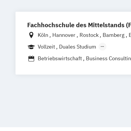
Fachhochschule des Mittelstands (
Köln
Hannover
Rostock
Bamberg
Düren
Frechen
Waldshut
Vollzeit
Duales Studium
Berufsbegleitendes Präsenzstudium
F
Betriebswirtschaft
Business Consulti
Digital Business Management
International Business Administration
Marketingmanagement
Sportjournalismus & Sportmarketing