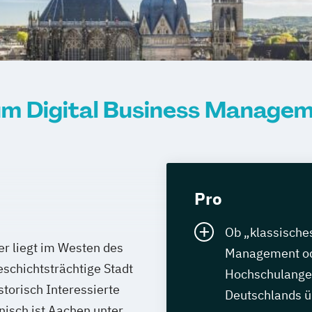
um Digital Business Managem
Pro
Ob „klassisch
er liegt im Westen des
Management ode
schichtsträchtige Stadt
Hochschulangeb
istorisch Interessierte
Deutschlands üb
nisch ist Aachen unter