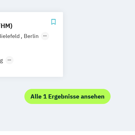
FHM)
Bielefeld
Berlin
ernstudium
ng
Alle 1 Ergebnisse ansehen