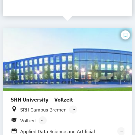
SRH University – Vollzeit
SRH Campus Bremen
SRH Campus Heidelberg
Vollzeit
SRH Campus Berlin
SRH Campus Bonn
Berufsbegleitendes Präsenzstudium
Applied Data Science and Artificial