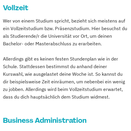
Vollzeit
Europäischer Studiengang Wirtschaft und
Verwaltung
Wer von einem Studium spricht, bezieht sich meistens auf
Global Management
ein Vollzeitstudium bzw. Präsenzstudium. Hier besuchst du
International Master of Business
als Studierende/r die Universität vor Ort, um deinen
Administration
Bachelor- oder Masterabschluss zu erarbeiten.
Internationaler Studiengang Global
Management
Allerdings gibt es keinen festen Stundenplan wie in der
Schule. Stattdessen bestimmst du anhand deiner
Kurswahl, wie ausgelastet deine Woche ist. So kannst du
dir beispielsweise Zeit einräumen, um nebenbei ein wenig
zu jobben. Allerdings wird beim Vollzeitstudium erwartet,
dass du dich hauptsächlich dem Studium widmest.
Business Administration