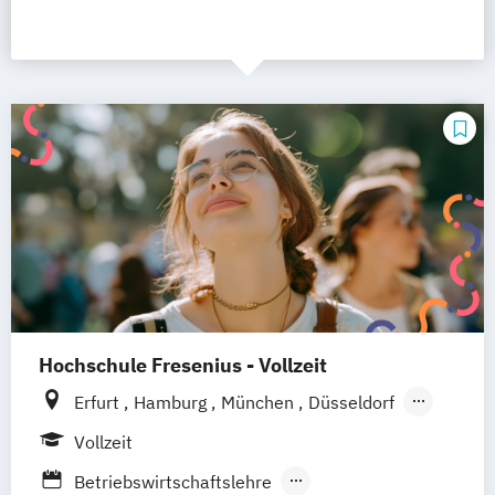
Hochschule Fresenius - Vollzeit
Erfurt
Hamburg
München
Düsseldorf
Idstein
Berlin
Frankfurt am Main
Köln
Vollzeit
Heidelberg
Wiesbaden
Wolfenbüttel
Betriebswirtschaftslehre