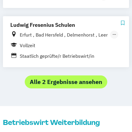
Berufsbegleitender Präsenzlehrgang
Betriebswirt für Unternehmensnachfolge
Betriebswirtschaftslehre
International Business and Economics
Ludwig Fresenius Schulen
International Business and Economics
Erfurt
Bad Hersfeld
Delmenhorst
Leer
Multimedia Marketing
Stadthagen
Mühlhausen
Hannover
Vollzeit
Unternehmensführung
Schönebeck
Frankfurt am Main
Volkswirtschaftslehre
Staatlich geprüfte/r Betriebswirt/in
Alle 2 Ergebnisse ansehen
Betriebswirt Weiterbildung