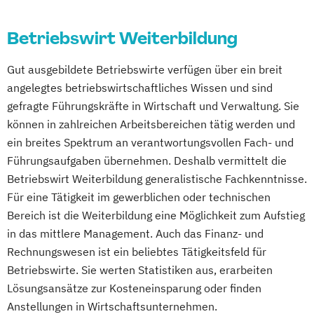
Public Management
Ökonom/in
Betriebswirtschaft und Sportmanagement
Betriebswirt Weiterbildung
Business Administration
Business Management (EN)
Gut ausgebildete Betriebswirte verfügen über ein breit
Business and Organizational Development
angelegtes betriebswirtschaftliches Wissen und sind
Digital Business Management
gefragte Führungskräfte in Wirtschaft und Verwaltung. Sie
Digital Health Management
können in zahlreichen Arbeitsbereichen tätig werden und
Kommunikation und Medienmanagement
ein breites Spektrum an verantwortungsvollen Fach- und
Management
Führungsaufgaben übernehmen. Deshalb vermittelt die
Medien- und Kommunikationsmanagement
Betriebswirt Weiterbildung generalistische Fachkenntnisse.
Für eine Tätigkeit im gewerblichen oder technischen
Online Marketing
Bereich ist die Weiterbildung eine Möglichkeit zum Aufstieg
Prozess- und Projektmanagement
in das mittlere Management. Auch das Finanz- und
Sales Management & Strategy
Rechnungswesen ist ein beliebtes Tätigkeitsfeld für
Betriebswirte. Sie werten Statistiken aus, erarbeiten
Wirtschaftspsychologie & Leadership
Lösungsansätze zur Kosteneinsparung oder finden
Wirtschaftsrecht
Anstellungen in Wirtschaftsunternehmen.
Wirtschaftswissenschaften