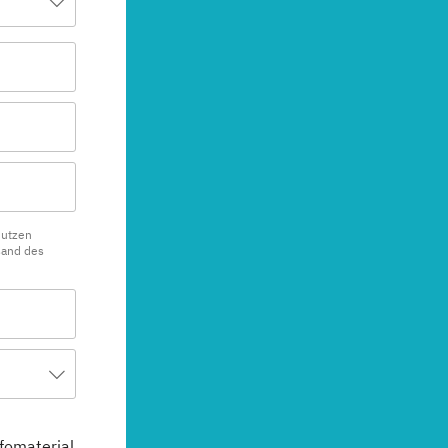
nutzen
sand des
fomaterial