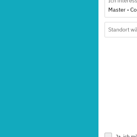
Ich interes
Standort wä
Ja, ich m