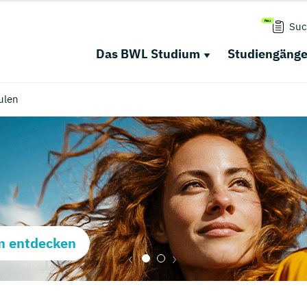
Suc
Das BWL Studium
Studiengäng
ulen
m entdecken