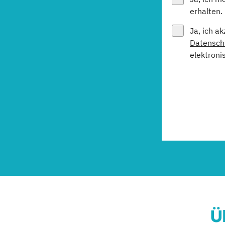
erhalten.
Ja, ich a
Datensch
elektroni
Ü