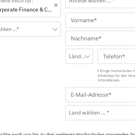
siere mich für:
Anrede wählen ... *
Master - Corporate Finance & Controlling
hlen ...*
Ländervorwahl wählen ... *
Einige Hochschulen 
WhatsApp für den Ver
Infomaterials.
Land wählen ... *
öchte noch von bis zu drei weiteren
Hochschulen
passendes In