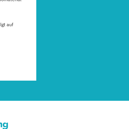
gt auf
ng