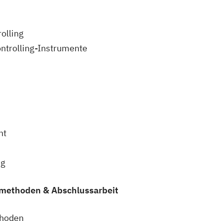
olling
ontrolling-Instrumente
nt
ng
smethoden & Abschlussarbeit
thoden