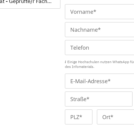
IHK-Zertifikat - Geprüfte/r Fachwirt/in im E-Commerce (IHK)
Einige Hochschulen nutzen WhatsApp fü
des Infomaterials.