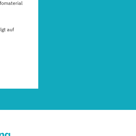
fomaterial
gt auf
ung