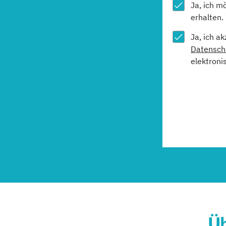
Ja, ich m
erhalten.
Ja, ich a
Datensch
elektroni
Üb