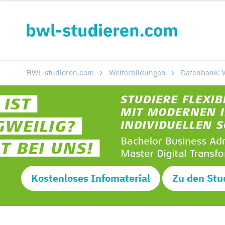
BWL-studieren.com
Weiterbildungen
Datenbank: W
Kostenloses Infomaterial
Zu den Stu