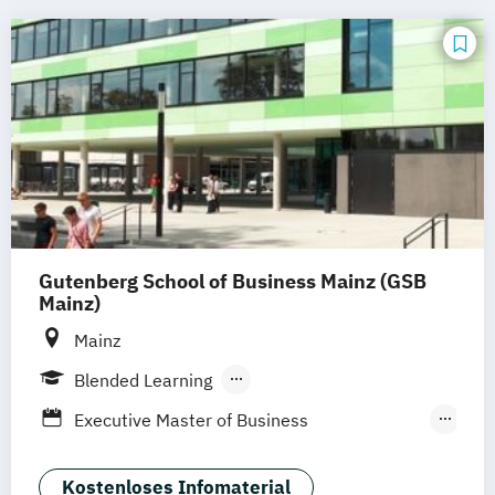
Finance
Law
Politics and Economics
MBA
Management
Master in Business (part-time)
Master in Business for Legal Professionals
Real Estate
Gutenberg School of Business Mainz (GSB
Mainz)
Mainz
Blended Learning
Berufsbegleitendes Präsenzstudium
Executive Master of Business
Administration (berufsbegleitender
universitärer Online-Master)
Kostenloses Infomaterial