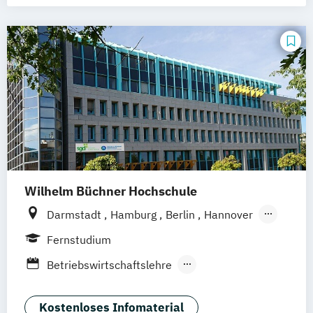
Wilhelm Büchner Hochschule
Darmstadt
Hamburg
Berlin
Hannover
Bonn
Nürnberg
München
Stuttgart
Fernstudium
Göttingen
Leipzig
Freiburg
Wien
Betriebswirtschaftslehre
Zürich
Rostock
Dortmund
Betriebswirtschaftslehre und
Wirtschaftspsychologie
Kostenloses Infomaterial