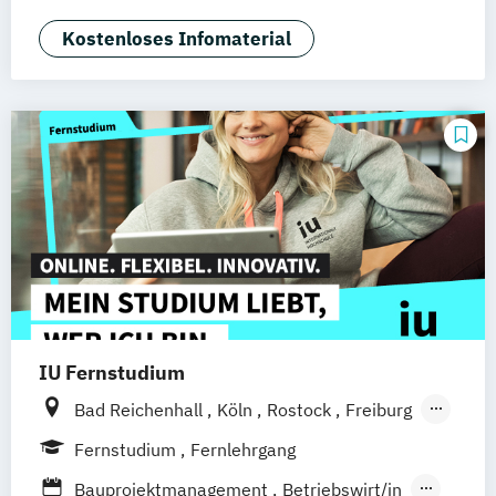
Betriebswirtschaft
Business Consulting
General Management
Kostenloses Infomaterial
Projektmanagement &
Prozessmanagement
Sales Management
IU Fernstudium
Bad Reichenhall
Köln
Rostock
Freiburg
Kiel
Frankfurt am Main
Stuttgart
Fernstudium
Fernlehrgang
Dresden
Aachen
Basel
Bielefeld
Bauprojektmanagement
Betriebswirt/in