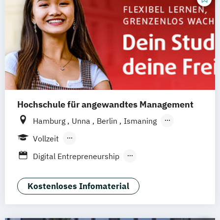
Digitales Live Studium (DLS)
Wien
Hochschule für angewandtes Management
Hamburg
Unna
Berlin
Ismaning
Mannheim
Wien
Frankfurt
Hannover
Vollzeit
Leipzig
Düsseldorf
Köln
Nürnberg
Berufsbegleitendes Präsenzstudium
Digital Entrepreneurship
Stuttgart
Duales Studium
General Management (DE/EN)
Management
Kostenloses Infomaterial
Mgmt. mit Branchenfokus Digital
Transformation Management