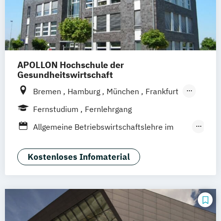
Studium)
Studienzentrum Tübingen
BWL | Wirtschaftsprüfung
Tourismus Management
Studienzentrum Leverkusen
Tourismus Management (Duales Studium)
Vertriebsmanagement
Werbe- und Medienpsychologie
APOLLON Hochschule der
Wirtschaftspsychologie
Gesundheitswirtschaft
Bremen
Hamburg
München
Frankfurt
Köln
Göttingen
Leipzig
Stuttgart
Fernstudium
Fernlehrgang
Zürich
Wien
Berlin
Allgemeine Betriebswirtschaftslehre im
Gesundheitswesen
Gesundheitsökonomie
Kostenloses Infomaterial
Health Economics & Management
Health Management
Public Health