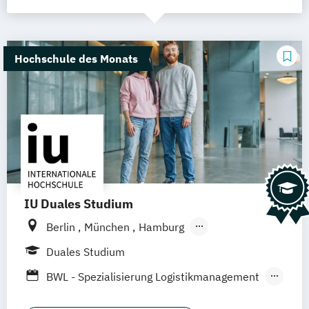
Hochschule des Monats
IU Duales Studium
Berlin
München
Hamburg
Frankfurt am Main
Düsseldorf
Bremen
Duales Studium
Erfurt
Nürnberg
Hannover
Dortmund
BWL - Spezialisierung Logistikmanagement
Mannheim
Leipzig
Online-Campus
BWL - Spezialisierung Steuerberatung
Augsburg
Bielefeld
Braunschweig