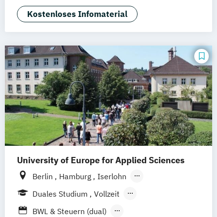
General Management
Kostenloses Infomaterial
Projektmanagement &
Prozessmanagement
Sales Management
University of Europe for Applied Sciences
Berlin
Hamburg
Iserlohn
UE Innovation Hub
Duales Studium
Vollzeit
Berufsbegleitendes Präsenzstudium
BWL & Steuern (dual)