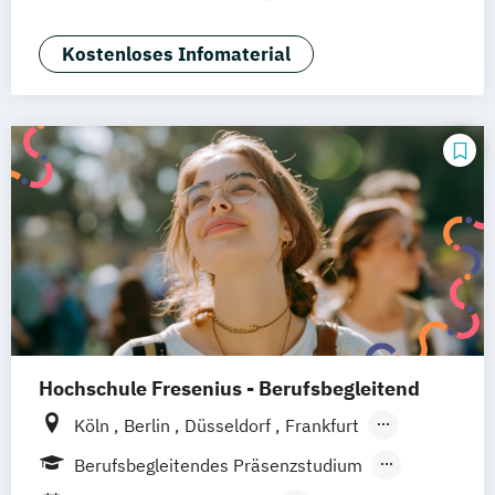
Corporate Management
Digital Business & Data Science (EN)
Kostenloses Infomaterial
Digital Media & Marketing (EN)
Hochschule Fresenius - Berufsbegleitend
Köln
Berlin
Düsseldorf
Frankfurt
Hamburg
Idstein
München
Wiesbaden
Berufsbegleitendes Präsenzstudium
Online-Campus
Osnabrück
Oldenburg