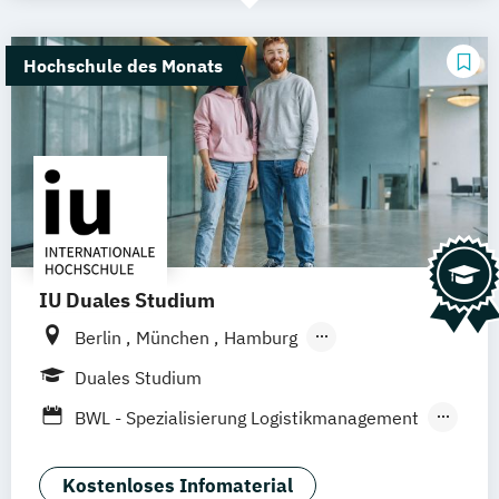
Hochschule des Monats
IU Duales Studium
Berlin
München
Hamburg
Frankfurt am Main
Düsseldorf
Bremen
Duales Studium
Erfurt
Nürnberg
Hannover
Dortmund
BWL - Spezialisierung Logistikmanagement
Mannheim
Leipzig
Online-Campus
BWL - Spezialisierung Steuerberatung
Augsburg
Bielefeld
Braunschweig
BWL -Spezialisierung Accounting &
Kostenloses Infomaterial
Dresden
Duisburg
Karlsruhe
Köln