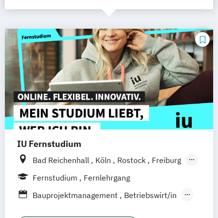
IU Fernstudium
Bad Reichenhall
Köln
Rostock
Freiburg
Kiel
Frankfurt am Main
Stuttgart
Fernstudium
Fernlehrgang
Dresden
Aachen
Basel
Bielefeld
Bauprojektmanagement
Betriebswirt/in
Deggendorf
Karlsruhe
Kassel
Betriebswirt/in im
Oberhausen
Offenbach
Saarbrücken