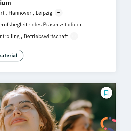
dium
art
Hannover
Leipzig
ain
Berlin
Hamburg
Düsseldorf
erufsbegleitendes Präsenzstudium
mund
Bonn
Nürnberg
ntrolling
Betriebswirtschaft
ting
General Management
ment & Prozessmanagement
aterial
ent