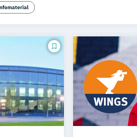
alisierung Sozialmanagement
BWL –Spezialisierung I
nfomaterial
tschaftslehre