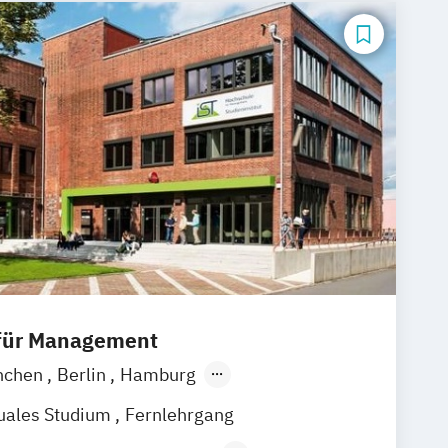
ment & Eventmanagement
ment
Sportmanagement
mie
 für Management
nchen
Berlin
Hamburg
Frankfurt am Main
Essen
Stuttgart
uales Studium
Fernlehrgang
k
Linz