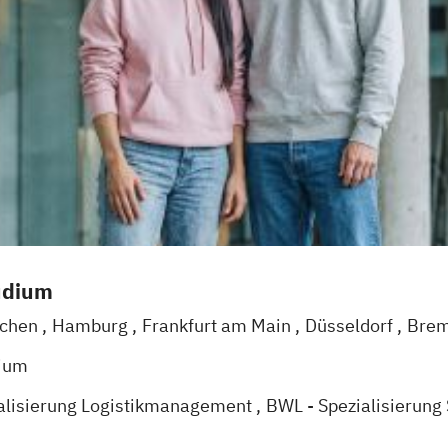
udium
chen
Hamburg
Frankfurt am Main
Düsseldorf
Bre
Mannheim
Leipzig
Online-Campus
Augsburg
Biele
dium
arlsruhe
Köln
Mainz
Münster
Stuttgart
Aachen
d
alisierung Logistikmanagement
BWL - Spezialisierung
lisierung Accounting & Controlling
BWL -Spezialisierun