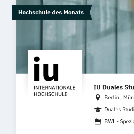
Hochschule des Monats
IU Duales St
Berlin
Mün
Dortmund
Duales Stu
Duisburg
K
BWL - Spezi
BWL -Spezia