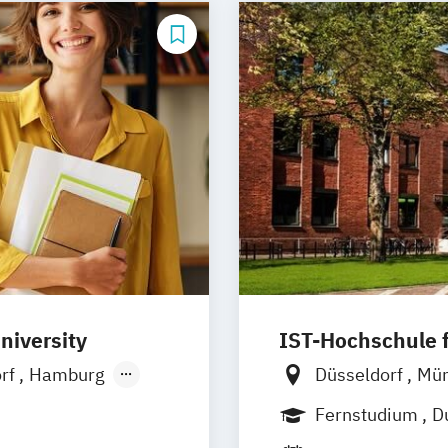
Live Entertain
l Management
Projektmanage
nagement
Wirtschaftsche
/in
t
niversity
IST-Hochschule
/EN)
orf
Hamburg
Düsseldorf
Mü
Management
Ellwangen
Zell
Weil am Rhein
Fernstudium
D
Jena
Innsbruc