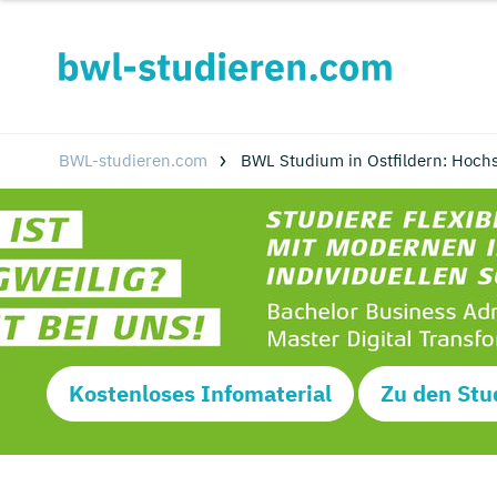
BWL-studieren.com
BWL Studium in Ostfildern: Hoch
Kostenloses Infomaterial
Zu den Stu