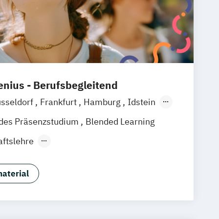
nius - Berufsbegleitend
sseldorf
Frankfurt
Hamburg
Idstein
baden
Online-Campus
Osnabrück
ndes Präsenzstudium
Blended Learning
nover
Dortmund
Erfurt
Stuttgart
aftslehre
pment & Digital Innovation
d Unternehmensführung
aterial
ement
es Management
schaft