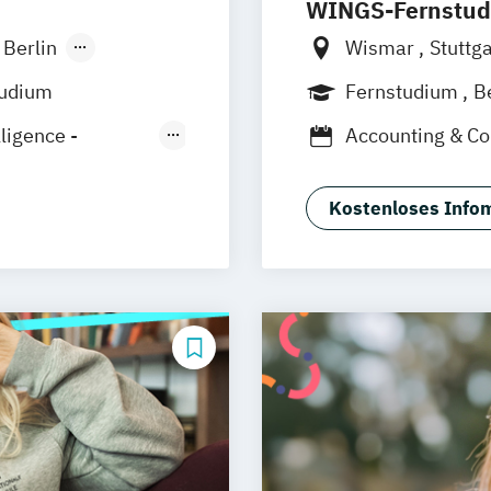
WINGS-Fernstu
Berlin
Wismar
Stuttg
onn
Frankfurt am M
tudium
Fernstudium
B
sseldorf
München
Dort
lligence -
Accounting & Co
Business Consul
 Hamm
Projektmanage
sruhe
Kostenloses Infom
Sales Managem
ig
s München
 (EN)
(EN)
g (EN)
tariat