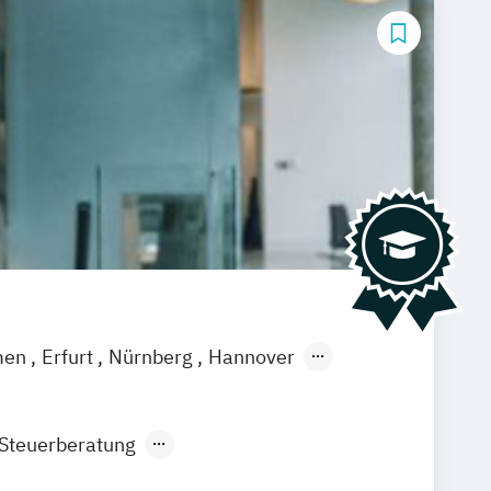
men
Erfurt
Nürnberg
Hannover
feld
Braunschweig
Dresden
eutschlandweit
Bonn
 Steuerberatung
g Artificial Intelligence