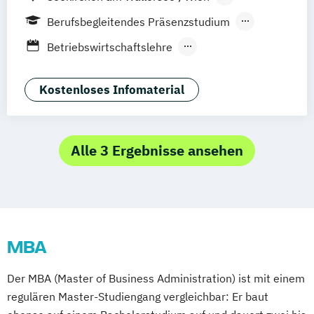
Studienzentrum Judenburg
Innsbruck
Graz
Linz
Südtirol
online
Berufsbegleitendes Präsenzstudium
Duales Studium
Fernstudium
Vollzeit
Betriebswirtschaftslehre
Blended Learning
Innovation & Creativity Management
MBA in General Management (120 CP)
Kostenloses Infomaterial
Master of Business Administration (60 CP)
Alle 3 Ergebnisse ansehen
MBA
Der MBA (Master of Business Administration) ist mit einem
regulären Master-Studiengang vergleichbar: Er baut