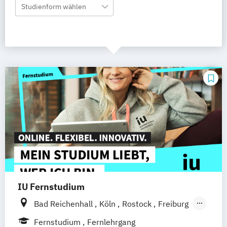
Studienform wählen
IU Fernstudium
Bad Reichenhall
Köln
Rostock
Freiburg
Kiel
Frankfurt am Main
Stuttgart
Fernstudium
Fernlehrgang