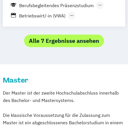
Business Management mit Spezialisierung
Logistics)
Berufsbegleitendes Präsenzstudium
General Management
Digital Business
Entrepreneurship - MBA
Berufsbegleitender Präsenzlehrgang
Medien- und Kommunikationsmanagement
Betriebswirt/-in (VWA)
Business Management mit Spezialisierung
Finance
Global Banking & Finance - MBA
(DE/EN)
Betriebswirt/in (VWA)
Betriebswirtschaft
Human Resources & Business Psychology
Innovation & Entrepreneurship
Medien- und Werbepsychologie
Master of Management
Management
Project Management - MBA
Sportmarketing
Strategisches Marketing
Alle 7 Ergebnisse ansehen
Master
Der Master ist der zweite Hochschulabschluss innerhalb
des Bachelor- und Mastersystems.
Die klassische Voraussetzung für die Zulassung zum
Master ist ein abgeschlossenes Bachelorstudium in einem