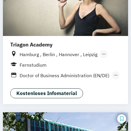
Management - Finance (DE/EN)
Management - International Management
Triagon Academy
Hamburg
Berlin
Hannover
Leipzig
Dortmund (Unna)
Düsseldorf
Köln
Fernstudium
Frankfurt
Mannheim
Stuttgart
Doctor of Business Administration (EN/DE)
Treuchtlingen
Nürnberg
Management – Leadership & Strategic
München (Ismaning)
Management (EN/DE)
Kostenloses Infomaterial
Project Studies (EN/DE)