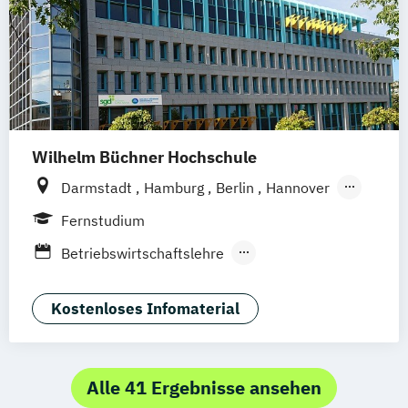
Wilhelm Büchner Hochschule
Darmstadt
Hamburg
Berlin
Hannover
Bonn
Nürnberg
München
Stuttgart
Fernstudium
Göttingen
Leipzig
Freiburg
Wien
Betriebswirtschaftslehre
Zürich
Rostock
Dortmund
Betriebswirtschaftslehre und
Wirtschaftspsychologie
Kostenloses Infomaterial
Digitale Medien (Schwerpunkt Social
Media)
Energiewirtschaft und -management
Alle 41 Ergebnisse ansehen
Engineering Management