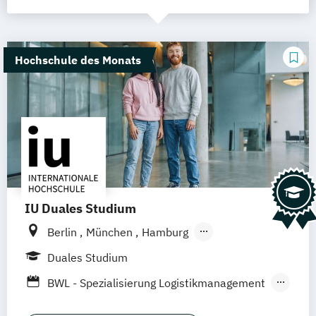
Hochschule des Monats
IU Duales Studium
Berlin
München
Hamburg
Frankfurt am Main
Düsseldorf
Bremen
Duales Studium
Erfurt
Nürnberg
Hannover
Dortmund
BWL - Spezialisierung Logistikmanagement
Mannheim
Leipzig
Online-Campus
BWL - Spezialisierung Steuerberatung
Augsburg
Bielefeld
Braunschweig