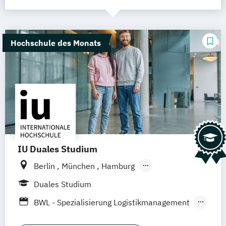
Hochschule des Monats
IU Duales Studium
Berlin
München
Hamburg
Frankfurt am Main
Düsseldorf
Bremen
Duales Studium
Erfurt
Nürnberg
Hannover
Dortmund
BWL - Spezialisierung Logistikmanagement
Mannheim
Leipzig
Online-Campus
BWL - Spezialisierung Steuerberatung
Augsburg
Bielefeld
Braunschweig