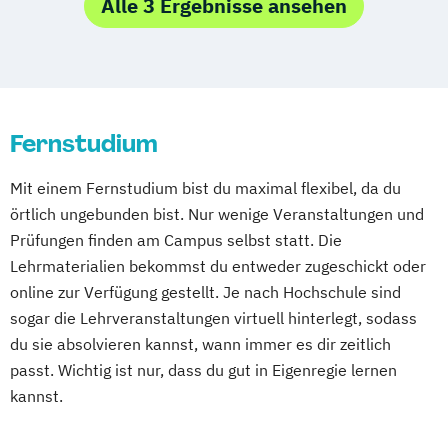
Business Basics
Alle 3 Ergebnisse ansehen
Studienzentrum Hamburg Logistik-Bachelor
Controllingbetriebswirt /in (IWW)
Geprüfte Führungskraft (HIMS) / Certified
Studienzentrum Judenburg
Manager (HIMS)
Management
Management Basics
Fernstudium
Volkswirtschaft
Wirtschaftswissenschaft
Mit einem Fernstudium bist du maximal flexibel, da du
örtlich ungebunden bist. Nur wenige Veranstaltungen und
Prüfungen finden am Campus selbst statt. Die
Lehrmaterialien bekommst du entweder zugeschickt oder
online zur Verfügung gestellt. Je nach Hochschule sind
sogar die Lehrveranstaltungen virtuell hinterlegt, sodass
du sie absolvieren kannst, wann immer es dir zeitlich
passt. Wichtig ist nur, dass du gut in Eigenregie lernen
kannst.